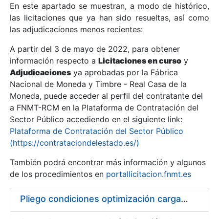
En este apartado se muestran, a modo de histórico,
las licitaciones que ya han sido resueltas, así como
Mostrar/Ocultar
las adjudicaciones menos recientes:
Mostrar/Ocultar
A partir del 3 de mayo de 2022, para obtener
información respecto a
Mostrar/Ocultar
Licitaciones en curso
y
Adjudicaciones
ya aprobadas por la Fábrica
Nacional de Moneda y Timbre - Real Casa de la
Moneda, puede acceder al perfil del contratante del
a FNMT-RCM en la Plataforma de Contratación del
Sector Público accediendo en el siguiente link:
Plataforma de Contratación del Sector Público
(https://contrataciondelestado.es/)
También podrá encontrar más información y algunos
de los procedimientos en
portallicitacion.fnmt.es
Mostrar/Ocultar
Pliego condiciones optimización cargas compras firmado