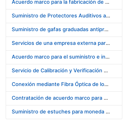
Acuerdo marco para la fabricación de piezas
Suministro de Protectores Auditivos a medida para las personas trabajadoras de los Centros de Trabajo de Madrid y Burgos
Suministro de gafas graduadas antiproyecciones para los trabajadores de la FNMT-RCM en los centros de trabajo de Madrid y Burgos
Servicios de una empresa externa para el asesoramiento y resolución de los recursos de alzada que se presentan relacionados con procesos de selección para la FNMT-RCM
Acuerdo marco para el suministro e instalación de persianas, estores y otros complementos
Servicio de Calibración y Verificación Externa de los Equipos de Medición del Servicio de Prevención de la FNMT-RCM
Conexión mediante Fibra Óptica de los Centros de Proceso de Datos (CPDs) de las sedes de la FNMT-RCM de Burgos y Madrid
Contratación de acuerdo marco para el Suministro de Material de Electricidad para la Fábrica Nacional de Moneda y Timbre-Real Casa de la Moneda en su centro de trabajo de Burgos
Suministro de estuches para moneda de 30 €