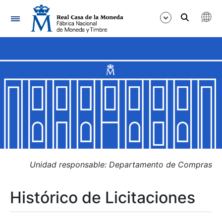
Navegación
Mostrar/Ocultar
Mostrar/Ocultar
Mostrar/Ocultar
Mostrar/Ocultar
Mostrar/Ocultar
Unidad responsable: Departamento de Compras
Histórico de Licitaciones
Mostrar/Ocultar