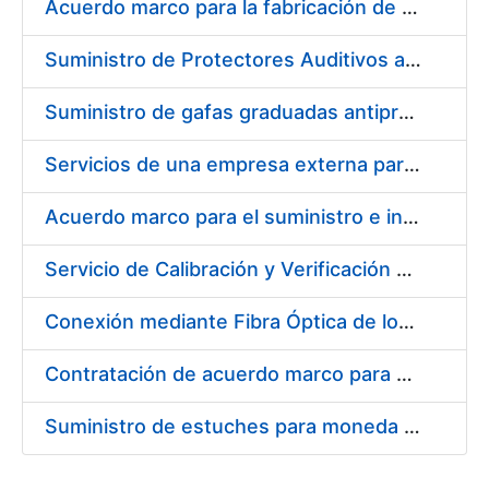
Acuerdo marco para la fabricación de piezas
Suministro de Protectores Auditivos a medida para las personas trabajadoras de los Centros de Trabajo de Madrid y Burgos
Suministro de gafas graduadas antiproyecciones para los trabajadores de la FNMT-RCM en los centros de trabajo de Madrid y Burgos
Servicios de una empresa externa para el asesoramiento y resolución de los recursos de alzada que se presentan relacionados con procesos de selección para la FNMT-RCM
Acuerdo marco para el suministro e instalación de persianas, estores y otros complementos
Servicio de Calibración y Verificación Externa de los Equipos de Medición del Servicio de Prevención de la FNMT-RCM
Conexión mediante Fibra Óptica de los Centros de Proceso de Datos (CPDs) de las sedes de la FNMT-RCM de Burgos y Madrid
Contratación de acuerdo marco para el Suministro de Material de Electricidad para la Fábrica Nacional de Moneda y Timbre-Real Casa de la Moneda en su centro de trabajo de Burgos
Suministro de estuches para moneda de 30 €