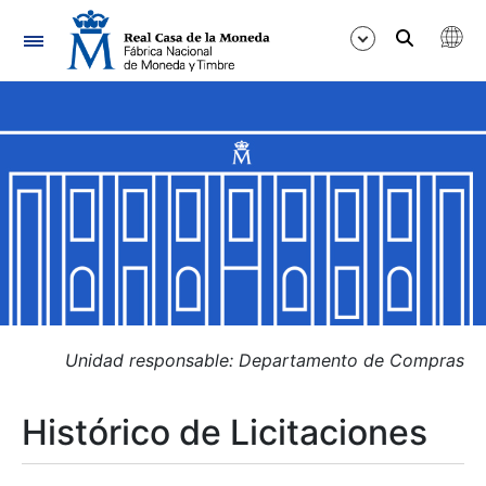
Navegación
Mostrar/Ocultar
Mostrar/Ocultar
Mostrar/Ocultar
Mostrar/Ocultar
Mostrar/Ocultar
Unidad responsable: Departamento de Compras
Histórico de Licitaciones
Mostrar/Ocultar