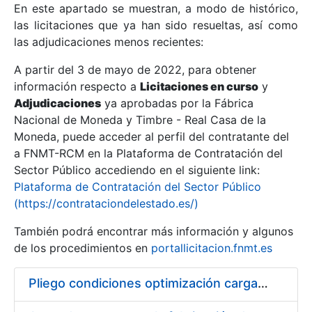
En este apartado se muestran, a modo de histórico,
las licitaciones que ya han sido resueltas, así como
Mostrar/Ocultar
las adjudicaciones menos recientes:
Mostrar/Ocultar
A partir del 3 de mayo de 2022, para obtener
información respecto a
Mostrar/Ocultar
Licitaciones en curso
y
Adjudicaciones
ya aprobadas por la Fábrica
Nacional de Moneda y Timbre - Real Casa de la
Moneda, puede acceder al perfil del contratante del
a FNMT-RCM en la Plataforma de Contratación del
Sector Público accediendo en el siguiente link:
Plataforma de Contratación del Sector Público
(https://contrataciondelestado.es/)
También podrá encontrar más información y algunos
de los procedimientos en
portallicitacion.fnmt.es
Mostrar/Ocultar
Pliego condiciones optimización cargas compras firmado