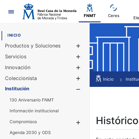
Navegación
FNMT
Ceres
El
INICIO
Productos y Soluciones
Mostrar/Ocul
Servicios
Mostrar/Ocul
Innovación
Mostrar/Ocul
Coleccionista
Mostrar/Ocul
Inicio
Institu
Institución
Mostrar/Ocul
130 Aniversario FNMT
Información institucional
Histórico
Compromisos
Mostrar/Ocultar
Agenda 2030 y ODS