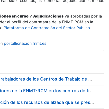
 han sido resueltas, así como las adjudicaciones menos
ciones en curso
y
Adjudicaciones
ya aprobadas por la
er al perfil del contratante del a FNMT-RCM en la
k:
Plataforma de Contratación del Sector Público
en
portallicitacion.fnmt.es
Suministro de Protectores Auditivos a medida para las personas trabajadoras de los Centros de Trabajo de Madrid y Burgos
Suministro de gafas graduadas antiproyecciones para los trabajadores de la FNMT-RCM en los centros de trabajo de Madrid y Burgos
Servicios de una empresa externa para el asesoramiento y resolución de los recursos de alzada que se presentan relacionados con procesos de selección para la FNMT-RCM