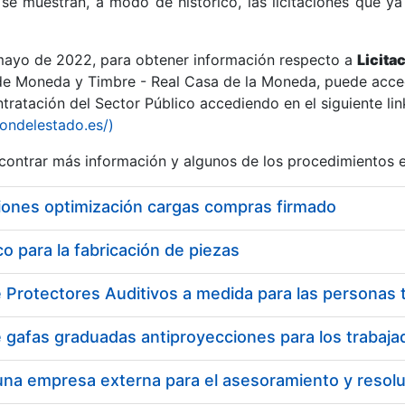
se muestran, a modo de histórico, las licitaciones que ya
 mayo de 2022, para obtener información respecto a
Licita
de Moneda y Timbre - Real Casa de la Moneda, puede acced
ratación del Sector Público accediendo en el siguiente lin
r
iondelestado.es/)
ontrar más información y algunos de los procedimientos 
iones optimización cargas compras firmado
 para la fabricación de piezas
tar