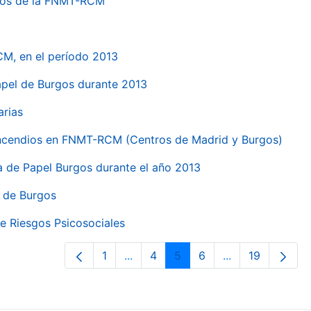
ntros de la FNMT-RCM
CM, en el período 2013
papel de Burgos durante 2013
arias
 incendios en FNMT-RCM (Centros de Madrid y Burgos)
ca de Papel Burgos durante el año 2013
l de Burgos
e Riesgos Psicosociales
1
...
4
5
6
...
19
Página
Páginas intermedias Use TAB para 
Página
Página
Página
Páginas interme
Página