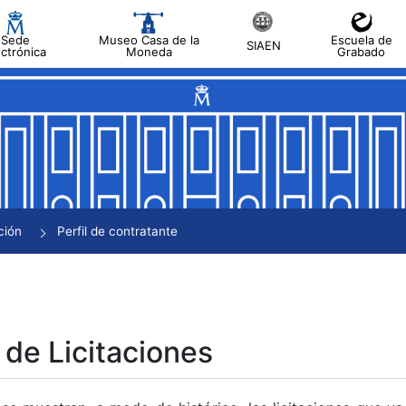
Sede
Museo Casa de la
Escuela de
SIAEN
ectrónica
Moneda
Grabado
tar
tar
tar
tar
ción
Perfil de contratante
tar
 de Licitaciones