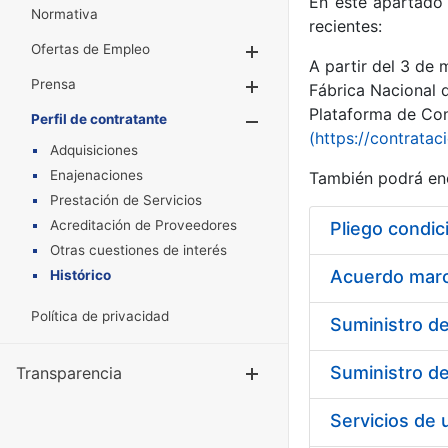
En este apartado 
Normativa
recientes:
Ofertas de Empleo
Mostrar/Ocultar
A partir del 3 de
Prensa
Mostrar/Ocultar
Fábrica Nacional 
Plataforma de Cont
Perfil de contratante
Mostrar/Oculta
(https://contratac
Adquisiciones
Enajenaciones
También podrá enc
Prestación de Servicios
Acreditación de Proveedores
Pliego condic
Otras cuestiones de interés
Acuerdo marco
Histórico
Política de privacidad
Transparencia
Mostrar/Ocul