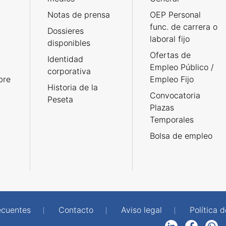
Notas de prensa
OEP Personal
func. de carrera o
Dossieres
laboral fijo
disponibles
Ofertas de
Identidad
Empleo Público /
corporativa
bre
Empleo Fijo
Historia de la
Convocatoria
Peseta
Plazas
Temporales
Bolsa de empleo
ecuentes
Contacto
Aviso legal
Política 