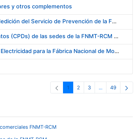
tores y otros complementos
Servicio de Calibración y Verificación Externa de los Equipos de Medición del Servicio de Prevención de la FNMT-RCM
Conexión mediante Fibra Óptica de los Centros de Proceso de Datos (CPDs) de las sedes de la FNMT-RCM de Burgos y Madrid
Contratación de acuerdo marco para el Suministro de Material de Electricidad para la Fábrica Nacional de Moneda y Timbre-Real Casa de la Moneda en su centro de trabajo de Burgos
1
2
3
...
49
Página
Página
Página
Páginas interme
Página
os comerciales FNMT-RCM