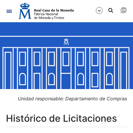
Navegación
Mostrar/Ocultar
Mostrar/Ocultar
Mostrar/Ocultar
Mostrar/Ocultar
Mostrar/Ocultar
Unidad responsable: Departamento de Compras
Histórico de Licitaciones
Mostrar/Ocultar