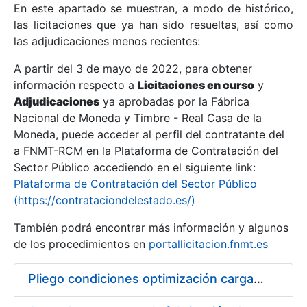
En este apartado se muestran, a modo de histórico,
las licitaciones que ya han sido resueltas, así como
Mostrar/Ocultar
las adjudicaciones menos recientes:
Mostrar/Ocultar
A partir del 3 de mayo de 2022, para obtener
información respecto a
Mostrar/Ocultar
Licitaciones en curso
y
Adjudicaciones
ya aprobadas por la Fábrica
Nacional de Moneda y Timbre - Real Casa de la
Moneda, puede acceder al perfil del contratante del
a FNMT-RCM en la Plataforma de Contratación del
Sector Público accediendo en el siguiente link:
Plataforma de Contratación del Sector Público
(https://contrataciondelestado.es/)
También podrá encontrar más información y algunos
de los procedimientos en
portallicitacion.fnmt.es
Mostrar/Ocultar
Pliego condiciones optimización cargas compras firmado