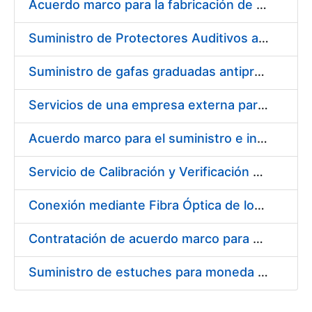
Acuerdo marco para la fabricación de piezas
Suministro de Protectores Auditivos a medida para las personas trabajadoras de los Centros de Trabajo de Madrid y Burgos
Suministro de gafas graduadas antiproyecciones para los trabajadores de la FNMT-RCM en los centros de trabajo de Madrid y Burgos
Servicios de una empresa externa para el asesoramiento y resolución de los recursos de alzada que se presentan relacionados con procesos de selección para la FNMT-RCM
Acuerdo marco para el suministro e instalación de persianas, estores y otros complementos
Servicio de Calibración y Verificación Externa de los Equipos de Medición del Servicio de Prevención de la FNMT-RCM
Conexión mediante Fibra Óptica de los Centros de Proceso de Datos (CPDs) de las sedes de la FNMT-RCM de Burgos y Madrid
Contratación de acuerdo marco para el Suministro de Material de Electricidad para la Fábrica Nacional de Moneda y Timbre-Real Casa de la Moneda en su centro de trabajo de Burgos
Suministro de estuches para moneda de 30 €