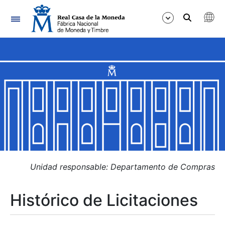
Navegación
Mostrar/Ocultar
Mostrar/Ocultar
Mostrar/Ocultar
Mostrar/Ocultar
Mostrar/Ocultar
Unidad responsable: Departamento de Compras
Histórico de Licitaciones
Mostrar/Ocultar