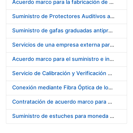
Acuerdo marco para la fabricación de piezas
Suministro de Protectores Auditivos a medida para las personas trabajadoras de los Centros de Trabajo de Madrid y Burgos
Suministro de gafas graduadas antiproyecciones para los trabajadores de la FNMT-RCM en los centros de trabajo de Madrid y Burgos
Servicios de una empresa externa para el asesoramiento y resolución de los recursos de alzada que se presentan relacionados con procesos de selección para la FNMT-RCM
Acuerdo marco para el suministro e instalación de persianas, estores y otros complementos
Servicio de Calibración y Verificación Externa de los Equipos de Medición del Servicio de Prevención de la FNMT-RCM
Conexión mediante Fibra Óptica de los Centros de Proceso de Datos (CPDs) de las sedes de la FNMT-RCM de Burgos y Madrid
Contratación de acuerdo marco para el Suministro de Material de Electricidad para la Fábrica Nacional de Moneda y Timbre-Real Casa de la Moneda en su centro de trabajo de Burgos
Suministro de estuches para moneda de 30 €