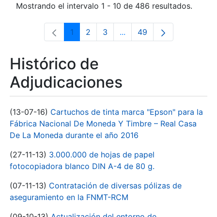
Mostrando el intervalo 1 - 10 de 486 resultados.
1
2
3
...
49
Página
Página
Página
Páginas intermedias Use 
Página
Histórico de
Adjudicaciones
(13-07-16)
Cartuchos de tinta marca "Epson" para la
Fábrica Nacional De Moneda Y Timbre – Real Casa
De La Moneda durante el año 2016
(27-11-13)
3.000.000 de hojas de papel
fotocopiadora blanco DIN A-4 de 80 g.
(07-11-13)
Contratación de diversas pólizas de
aseguramiento en la FNMT-RCM
(09-10-13)
Actualización del entorno de