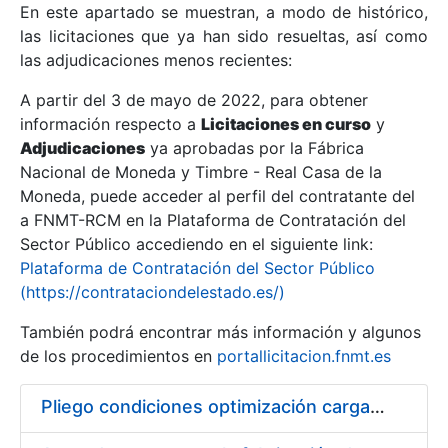
En este apartado se muestran, a modo de histórico,
las licitaciones que ya han sido resueltas, así como
Mostrar/Ocultar
las adjudicaciones menos recientes:
Mostrar/Ocultar
A partir del 3 de mayo de 2022, para obtener
información respecto a
Mostrar/Ocultar
Licitaciones en curso
y
Adjudicaciones
ya aprobadas por la Fábrica
Nacional de Moneda y Timbre - Real Casa de la
Moneda, puede acceder al perfil del contratante del
a FNMT-RCM en la Plataforma de Contratación del
Sector Público accediendo en el siguiente link:
Plataforma de Contratación del Sector Público
(https://contrataciondelestado.es/)
También podrá encontrar más información y algunos
de los procedimientos en
portallicitacion.fnmt.es
Mostrar/Ocultar
Pliego condiciones optimización cargas compras firmado