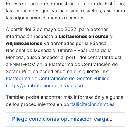
En este apartado se muestran, a modo de histórico,
las licitaciones que ya han sido resueltas, así como
Mostrar/Ocultar
las adjudicaciones menos recientes:
Mostrar/Ocultar
A partir del 3 de mayo de 2022, para obtener
información respecto a
Mostrar/Ocultar
Licitaciones en curso
y
Adjudicaciones
ya aprobadas por la Fábrica
Nacional de Moneda y Timbre - Real Casa de la
Moneda, puede acceder al perfil del contratante del
a FNMT-RCM en la Plataforma de Contratación del
Sector Público accediendo en el siguiente link:
Plataforma de Contratación del Sector Público
(https://contrataciondelestado.es/)
También podrá encontrar más información y algunos
de los procedimientos en
portallicitacion.fnmt.es
Mostrar/Ocultar
Pliego condiciones optimización cargas compras firmado