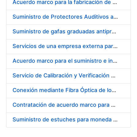
Acuerdo marco para la fabricación de piezas
Suministro de Protectores Auditivos a medida para las personas trabajadoras de los Centros de Trabajo de Madrid y Burgos
Suministro de gafas graduadas antiproyecciones para los trabajadores de la FNMT-RCM en los centros de trabajo de Madrid y Burgos
Servicios de una empresa externa para el asesoramiento y resolución de los recursos de alzada que se presentan relacionados con procesos de selección para la FNMT-RCM
Acuerdo marco para el suministro e instalación de persianas, estores y otros complementos
Servicio de Calibración y Verificación Externa de los Equipos de Medición del Servicio de Prevención de la FNMT-RCM
Conexión mediante Fibra Óptica de los Centros de Proceso de Datos (CPDs) de las sedes de la FNMT-RCM de Burgos y Madrid
Contratación de acuerdo marco para el Suministro de Material de Electricidad para la Fábrica Nacional de Moneda y Timbre-Real Casa de la Moneda en su centro de trabajo de Burgos
Suministro de estuches para moneda de 30 €