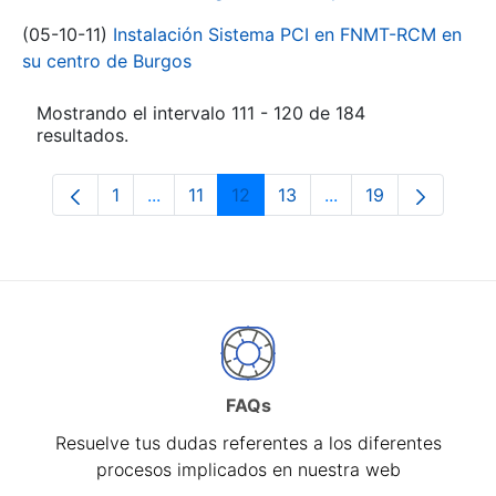
(05-10-11)
Instalación Sistema PCI en FNMT-RCM en
su centro de Burgos
Mostrando el intervalo 111 - 120 de 184
resultados.
1
...
11
12
13
...
19
Página
Páginas intermedias Use TAB para despl
Página
Página
Página
Páginas intermedia
Página
FAQs
Resuelve tus dudas referentes a los diferentes
procesos implicados en nuestra web