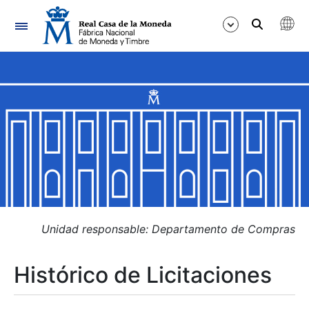
Navegación
Mostrar/Ocultar
Mostrar/Ocultar
Mostrar/Ocultar
Mostrar/Ocultar
Mostrar/Ocultar
Unidad responsable: Departamento de Compras
Histórico de Licitaciones
Mostrar/Ocultar