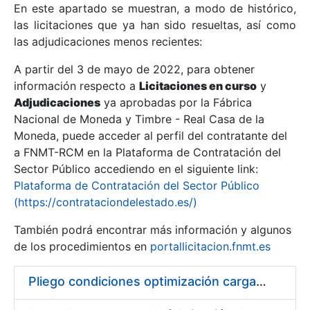
En este apartado se muestran, a modo de histórico,
las licitaciones que ya han sido resueltas, así como
Mostrar/Ocultar
las adjudicaciones menos recientes:
Mostrar/Ocultar
A partir del 3 de mayo de 2022, para obtener
información respecto a
Mostrar/Ocultar
Licitaciones en curso
y
Adjudicaciones
ya aprobadas por la Fábrica
Nacional de Moneda y Timbre - Real Casa de la
Moneda, puede acceder al perfil del contratante del
a FNMT-RCM en la Plataforma de Contratación del
Sector Público accediendo en el siguiente link:
Plataforma de Contratación del Sector Público
(https://contrataciondelestado.es/)
También podrá encontrar más información y algunos
de los procedimientos en
portallicitacion.fnmt.es
Mostrar/Ocultar
Pliego condiciones optimización cargas compras firmado