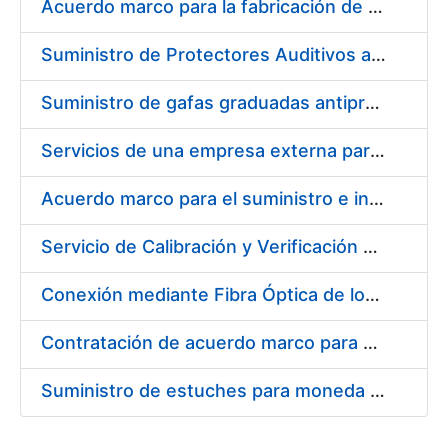
Acuerdo marco para la fabricación de piezas
Suministro de Protectores Auditivos a medida para las personas trabajadoras de los Centros de Trabajo de Madrid y Burgos
Suministro de gafas graduadas antiproyecciones para los trabajadores de la FNMT-RCM en los centros de trabajo de Madrid y Burgos
Servicios de una empresa externa para el asesoramiento y resolución de los recursos de alzada que se presentan relacionados con procesos de selección para la FNMT-RCM
Acuerdo marco para el suministro e instalación de persianas, estores y otros complementos
Servicio de Calibración y Verificación Externa de los Equipos de Medición del Servicio de Prevención de la FNMT-RCM
Conexión mediante Fibra Óptica de los Centros de Proceso de Datos (CPDs) de las sedes de la FNMT-RCM de Burgos y Madrid
Contratación de acuerdo marco para el Suministro de Material de Electricidad para la Fábrica Nacional de Moneda y Timbre-Real Casa de la Moneda en su centro de trabajo de Burgos
Suministro de estuches para moneda de 30 €