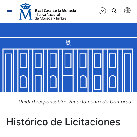
Navegación
Mostrar/Ocultar
Mostrar/Ocultar
Mostrar/Ocultar
Mostrar/Ocultar
Mostrar/Ocultar
Unidad responsable: Departamento de Compras
Histórico de Licitaciones
Mostrar/Ocultar