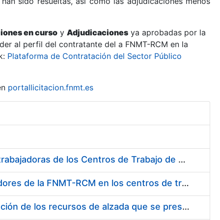
 han sido resueltas, así como las adjudicaciones menos
ciones en curso
y
Adjudicaciones
ya aprobadas por la
er al perfil del contratante del a FNMT-RCM en la
k:
Plataforma de Contratación del Sector Público
en
portallicitacion.fnmt.es
Suministro de Protectores Auditivos a medida para las personas trabajadoras de los Centros de Trabajo de Madrid y Burgos
Suministro de gafas graduadas antiproyecciones para los trabajadores de la FNMT-RCM en los centros de trabajo de Madrid y Burgos
Servicios de una empresa externa para el asesoramiento y resolución de los recursos de alzada que se presentan relacionados con procesos de selección para la FNMT-RCM