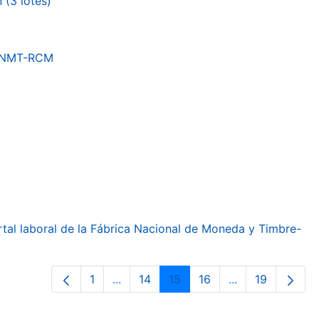
(3 lotes)
a FNMT-RCM
ortal laboral de la Fábrica Nacional de Moneda y Timbre-
1
...
14
15
16
...
19
Página
Páginas intermedias Use TAB para de
Página
Página
Página
Páginas interme
Página