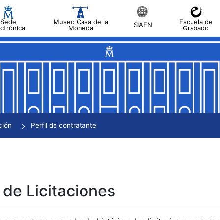
Sede
Museo Casa de la
Escuela de
SIAEN
ectrónica
Moneda
Grabado
tar
tar
tar
tar
ción
Perfil de contratante
tar
 de Licitaciones