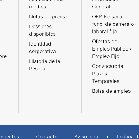
medios
General
Notas de prensa
OEP Personal
func. de carrera o
Dossieres
laboral fijo
disponibles
Ofertas de
Identidad
Empleo Público /
corporativa
bre
Empleo Fijo
Historia de la
Convocatoria
Peseta
Plazas
Temporales
Bolsa de empleo
ecuentes
Contacto
Aviso legal
Política 