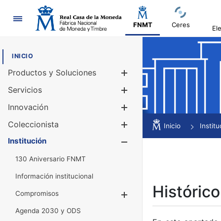
Navegación
FNMT
Ceres
El
INICIO
Productos y Soluciones
Mostrar/Ocul
Servicios
Mostrar/Ocul
Innovación
Mostrar/Ocul
Coleccionista
Mostrar/Ocul
Inicio
Institu
Institución
Mostrar/Ocul
130 Aniversario FNMT
Información institucional
Histórico
Compromisos
Mostrar/Ocultar
Agenda 2030 y ODS