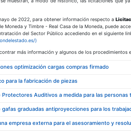
se muestran, a modo de histórico, las licitaciones que ya
 mayo de 2022, para obtener información respecto a
Licita
de Moneda y Timbre - Real Casa de la Moneda, puede acced
ratación del Sector Público accediendo en el siguiente lin
r
iondelestado.es/)
ontrar más información y algunos de los procedimientos 
iones optimización cargas compras firmado
 para la fabricación de piezas
tar