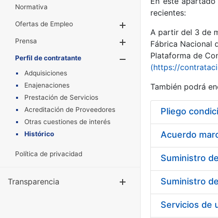
En este apartado 
Normativa
recientes:
Ofertas de Empleo
Mostrar/Ocultar
A partir del 3 de
Prensa
Mostrar/Ocultar
Fábrica Nacional 
Plataforma de Cont
Perfil de contratante
Mostrar/Oculta
(https://contratac
Adquisiciones
Enajenaciones
También podrá enc
Prestación de Servicios
Acreditación de Proveedores
Pliego condic
Otras cuestiones de interés
Acuerdo marco
Histórico
Política de privacidad
Transparencia
Mostrar/Ocul