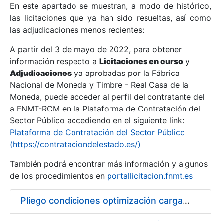
En este apartado se muestran, a modo de histórico,
las licitaciones que ya han sido resueltas, así como
Mostrar/Ocultar
las adjudicaciones menos recientes:
Mostrar/Ocultar
A partir del 3 de mayo de 2022, para obtener
información respecto a
Mostrar/Ocultar
Licitaciones en curso
y
Adjudicaciones
ya aprobadas por la Fábrica
Nacional de Moneda y Timbre - Real Casa de la
Moneda, puede acceder al perfil del contratante del
a FNMT-RCM en la Plataforma de Contratación del
Sector Público accediendo en el siguiente link:
Plataforma de Contratación del Sector Público
(https://contrataciondelestado.es/)
También podrá encontrar más información y algunos
de los procedimientos en
portallicitacion.fnmt.es
Mostrar/Ocultar
Pliego condiciones optimización cargas compras firmado