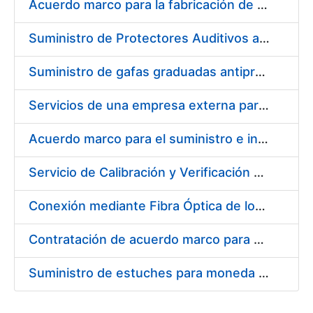
Acuerdo marco para la fabricación de piezas
Suministro de Protectores Auditivos a medida para las personas trabajadoras de los Centros de Trabajo de Madrid y Burgos
Suministro de gafas graduadas antiproyecciones para los trabajadores de la FNMT-RCM en los centros de trabajo de Madrid y Burgos
Servicios de una empresa externa para el asesoramiento y resolución de los recursos de alzada que se presentan relacionados con procesos de selección para la FNMT-RCM
Acuerdo marco para el suministro e instalación de persianas, estores y otros complementos
Servicio de Calibración y Verificación Externa de los Equipos de Medición del Servicio de Prevención de la FNMT-RCM
Conexión mediante Fibra Óptica de los Centros de Proceso de Datos (CPDs) de las sedes de la FNMT-RCM de Burgos y Madrid
Contratación de acuerdo marco para el Suministro de Material de Electricidad para la Fábrica Nacional de Moneda y Timbre-Real Casa de la Moneda en su centro de trabajo de Burgos
Suministro de estuches para moneda de 30 €