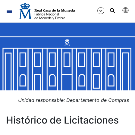
Navegación
Mostrar/Ocultar
Mostrar/Ocultar
Mostrar/Ocultar
Mostrar/Ocultar
Mostrar/Ocultar
Unidad responsable: Departamento de Compras
Histórico de Licitaciones
Mostrar/Ocultar