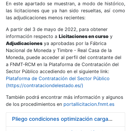
En este apartado se muestran, a modo de histórico,
las licitaciones que ya han sido resueltas, así como
Mostrar/Ocultar
las adjudicaciones menos recientes:
Mostrar/Ocultar
A partir del 3 de mayo de 2022, para obtener
información respecto a
Mostrar/Ocultar
Licitaciones en curso
y
Adjudicaciones
ya aprobadas por la Fábrica
Nacional de Moneda y Timbre - Real Casa de la
Moneda, puede acceder al perfil del contratante del
a FNMT-RCM en la Plataforma de Contratación del
Sector Público accediendo en el siguiente link:
Plataforma de Contratación del Sector Público
(https://contrataciondelestado.es/)
También podrá encontrar más información y algunos
de los procedimientos en
portallicitacion.fnmt.es
Mostrar/Ocultar
Pliego condiciones optimización cargas compras firmado