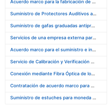
Acuerdo marco para la fabricación de piezas
Suministro de Protectores Auditivos a medida para las personas trabajadoras de los Centros de Trabajo de Madrid y Burgos
Suministro de gafas graduadas antiproyecciones para los trabajadores de la FNMT-RCM en los centros de trabajo de Madrid y Burgos
Servicios de una empresa externa para el asesoramiento y resolución de los recursos de alzada que se presentan relacionados con procesos de selección para la FNMT-RCM
Acuerdo marco para el suministro e instalación de persianas, estores y otros complementos
Servicio de Calibración y Verificación Externa de los Equipos de Medición del Servicio de Prevención de la FNMT-RCM
Conexión mediante Fibra Óptica de los Centros de Proceso de Datos (CPDs) de las sedes de la FNMT-RCM de Burgos y Madrid
Contratación de acuerdo marco para el Suministro de Material de Electricidad para la Fábrica Nacional de Moneda y Timbre-Real Casa de la Moneda en su centro de trabajo de Burgos
Suministro de estuches para moneda de 30 €