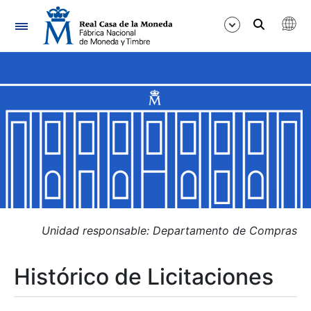
Navegación
Mostrar/Ocultar
Mostrar/Ocultar
Mostrar/Ocultar
Mostrar/Ocultar
Mostrar/Ocultar
Unidad responsable: Departamento de Compras
Histórico de Licitaciones
Mostrar/Ocultar