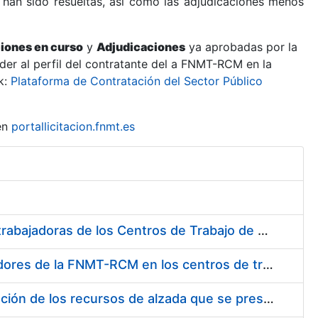
 han sido resueltas, así como las adjudicaciones menos
ciones en curso
y
Adjudicaciones
ya aprobadas por la
er al perfil del contratante del a FNMT-RCM en la
k:
Plataforma de Contratación del Sector Público
en
portallicitacion.fnmt.es
Suministro de Protectores Auditivos a medida para las personas trabajadoras de los Centros de Trabajo de Madrid y Burgos
Suministro de gafas graduadas antiproyecciones para los trabajadores de la FNMT-RCM en los centros de trabajo de Madrid y Burgos
Servicios de una empresa externa para el asesoramiento y resolución de los recursos de alzada que se presentan relacionados con procesos de selección para la FNMT-RCM