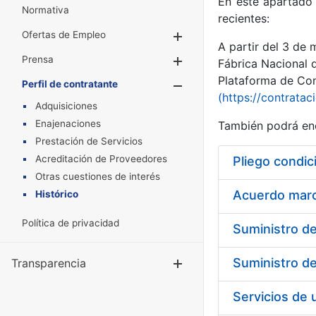
En este apartado 
Normativa
recientes:
Ofertas de Empleo
Mostrar/Ocultar
A partir del 3 de
Prensa
Mostrar/Ocultar
Fábrica Nacional 
Plataforma de Cont
Perfil de contratante
Mostrar/Oculta
(https://contratac
Adquisiciones
Enajenaciones
También podrá enc
Prestación de Servicios
Acreditación de Proveedores
Pliego condic
Otras cuestiones de interés
Acuerdo marco
Histórico
Política de privacidad
Transparencia
Mostrar/Ocul