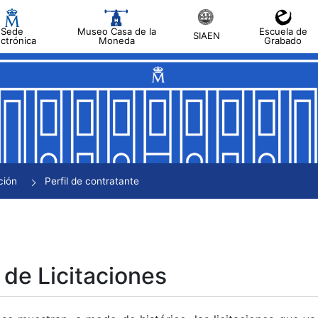
Sede
Museo Casa de la
Escuela de
SIAEN
ectrónica
Moneda
Grabado
tar
tar
tar
tar
ción
Perfil de contratante
tar
 de Licitaciones