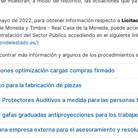
se muestran, a modo de histórico, las licitaciones que ya
 mayo de 2022, para obtener información respecto a
Licita
de Moneda y Timbre - Real Casa de la Moneda, puede acced
ratación del Sector Público accediendo en el siguiente lin
r
iondelestado.es/)
ontrar más información y algunos de los procedimientos 
iones optimización cargas compras firmado
 para la fabricación de piezas
tar