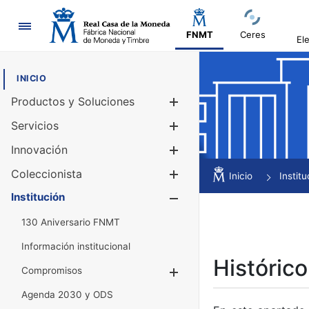
Navegación
FNMT
Ceres
El
INICIO
Productos y Soluciones
Mostrar/Ocul
Servicios
Mostrar/Ocul
Innovación
Mostrar/Ocul
Coleccionista
Mostrar/Ocul
Inicio
Institu
Institución
Mostrar/Ocul
130 Aniversario FNMT
Información institucional
Histórico
Compromisos
Mostrar/Ocultar
Agenda 2030 y ODS