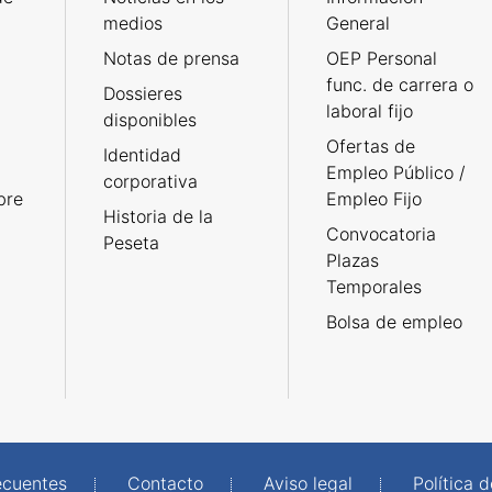
medios
General
Notas de prensa
OEP Personal
func. de carrera o
Dossieres
laboral fijo
disponibles
Ofertas de
Identidad
Empleo Público /
corporativa
bre
Empleo Fijo
Historia de la
Convocatoria
Peseta
Plazas
Temporales
Bolsa de empleo
ecuentes
Contacto
Aviso legal
Política 