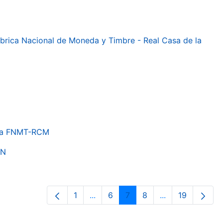
 Fábrica Nacional de Moneda y Timbre - Real Casa de la
e la FNMT-RCM
ON
1
...
6
7
8
...
19
Página
Páginas intermedias Use TAB para 
Página
Página
Página
Páginas interme
Página