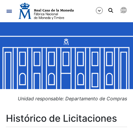
Navegación
Mostrar/Ocultar
Mostrar/Ocultar
Mostrar/Ocultar
Mostrar/Ocultar
Mostrar/Ocultar
Unidad responsable: Departamento de Compras
Histórico de Licitaciones
Mostrar/Ocultar