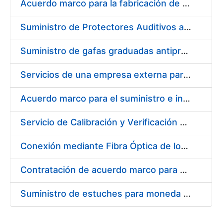
Acuerdo marco para la fabricación de piezas
Suministro de Protectores Auditivos a medida para las personas trabajadoras de los Centros de Trabajo de Madrid y Burgos
Suministro de gafas graduadas antiproyecciones para los trabajadores de la FNMT-RCM en los centros de trabajo de Madrid y Burgos
Servicios de una empresa externa para el asesoramiento y resolución de los recursos de alzada que se presentan relacionados con procesos de selección para la FNMT-RCM
Acuerdo marco para el suministro e instalación de persianas, estores y otros complementos
Servicio de Calibración y Verificación Externa de los Equipos de Medición del Servicio de Prevención de la FNMT-RCM
Conexión mediante Fibra Óptica de los Centros de Proceso de Datos (CPDs) de las sedes de la FNMT-RCM de Burgos y Madrid
Contratación de acuerdo marco para el Suministro de Material de Electricidad para la Fábrica Nacional de Moneda y Timbre-Real Casa de la Moneda en su centro de trabajo de Burgos
Suministro de estuches para moneda de 30 €