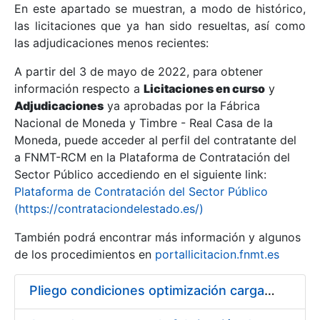
En este apartado se muestran, a modo de histórico,
las licitaciones que ya han sido resueltas, así como
Mostrar/Ocultar
las adjudicaciones menos recientes:
Mostrar/Ocultar
A partir del 3 de mayo de 2022, para obtener
información respecto a
Mostrar/Ocultar
Licitaciones en curso
y
Adjudicaciones
ya aprobadas por la Fábrica
Nacional de Moneda y Timbre - Real Casa de la
Moneda, puede acceder al perfil del contratante del
a FNMT-RCM en la Plataforma de Contratación del
Sector Público accediendo en el siguiente link:
Plataforma de Contratación del Sector Público
(https://contrataciondelestado.es/)
También podrá encontrar más información y algunos
de los procedimientos en
portallicitacion.fnmt.es
Mostrar/Ocultar
Pliego condiciones optimización cargas compras firmado