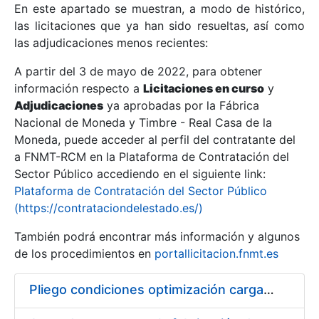
En este apartado se muestran, a modo de histórico,
las licitaciones que ya han sido resueltas, así como
Mostrar/Ocultar
las adjudicaciones menos recientes:
Mostrar/Ocultar
A partir del 3 de mayo de 2022, para obtener
información respecto a
Mostrar/Ocultar
Licitaciones en curso
y
Adjudicaciones
ya aprobadas por la Fábrica
Nacional de Moneda y Timbre - Real Casa de la
Moneda, puede acceder al perfil del contratante del
a FNMT-RCM en la Plataforma de Contratación del
Sector Público accediendo en el siguiente link:
Plataforma de Contratación del Sector Público
(https://contrataciondelestado.es/)
También podrá encontrar más información y algunos
de los procedimientos en
portallicitacion.fnmt.es
Mostrar/Ocultar
Pliego condiciones optimización cargas compras firmado