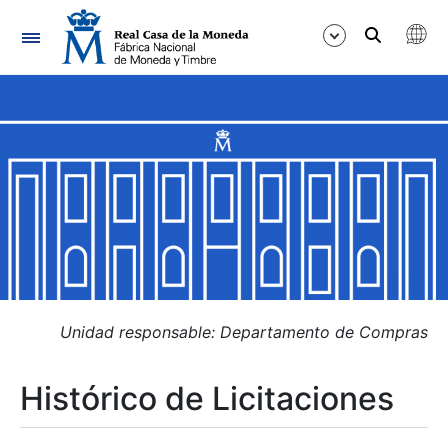
Navegación
Mostrar/Ocultar
Mostrar/Ocultar
Mostrar/Ocultar
Mostrar/Ocultar
Mostrar/Ocultar
Unidad responsable: Departamento de Compras
Histórico de Licitaciones
Mostrar/Ocultar