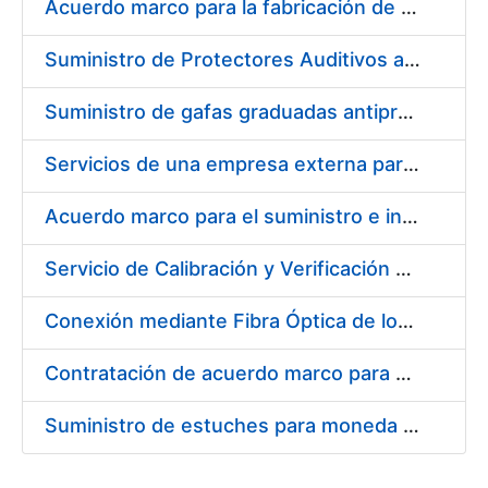
Acuerdo marco para la fabricación de piezas
Suministro de Protectores Auditivos a medida para las personas trabajadoras de los Centros de Trabajo de Madrid y Burgos
Suministro de gafas graduadas antiproyecciones para los trabajadores de la FNMT-RCM en los centros de trabajo de Madrid y Burgos
Servicios de una empresa externa para el asesoramiento y resolución de los recursos de alzada que se presentan relacionados con procesos de selección para la FNMT-RCM
Acuerdo marco para el suministro e instalación de persianas, estores y otros complementos
Servicio de Calibración y Verificación Externa de los Equipos de Medición del Servicio de Prevención de la FNMT-RCM
Conexión mediante Fibra Óptica de los Centros de Proceso de Datos (CPDs) de las sedes de la FNMT-RCM de Burgos y Madrid
Contratación de acuerdo marco para el Suministro de Material de Electricidad para la Fábrica Nacional de Moneda y Timbre-Real Casa de la Moneda en su centro de trabajo de Burgos
Suministro de estuches para moneda de 30 €