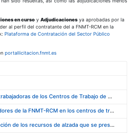
 han sido resueltas, así como las adjudicaciones menos
ciones en curso
y
Adjudicaciones
ya aprobadas por la
er al perfil del contratante del a FNMT-RCM en la
k:
Plataforma de Contratación del Sector Público
en
portallicitacion.fnmt.es
Suministro de Protectores Auditivos a medida para las personas trabajadoras de los Centros de Trabajo de Madrid y Burgos
Suministro de gafas graduadas antiproyecciones para los trabajadores de la FNMT-RCM en los centros de trabajo de Madrid y Burgos
Servicios de una empresa externa para el asesoramiento y resolución de los recursos de alzada que se presentan relacionados con procesos de selección para la FNMT-RCM