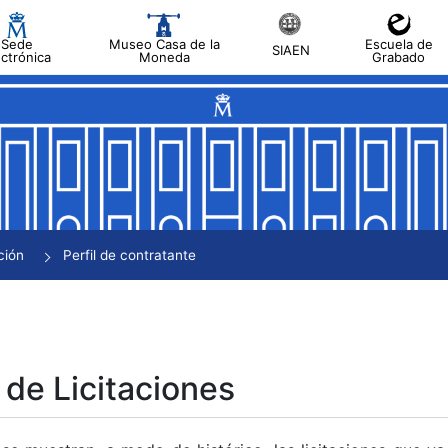
Sede
Museo Casa de la
Escuela de
SIAEN
ectrónica
Moneda
Grabado
tar
tar
tar
tar
ción
Perfil de contratante
tar
 de Licitaciones