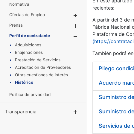
En este apartado 
Normativa
recientes:
Ofertas de Empleo
Mostrar/Ocultar
A partir del 3 de
Prensa
Mostrar/Ocultar
Fábrica Nacional 
Plataforma de Cont
Perfil de contratante
Mostrar/Oculta
(https://contratac
Adquisiciones
Enajenaciones
También podrá enc
Prestación de Servicios
Acreditación de Proveedores
Pliego condic
Otras cuestiones de interés
Acuerdo marco
Histórico
Política de privacidad
Transparencia
Mostrar/Ocul