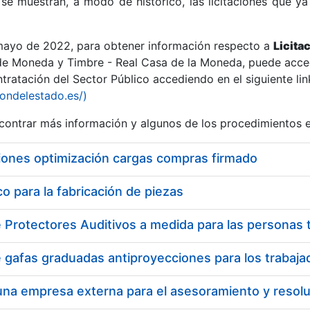
se muestran, a modo de histórico, las licitaciones que ya
 mayo de 2022, para obtener información respecto a
Licita
de Moneda y Timbre - Real Casa de la Moneda, puede acced
ratación del Sector Público accediendo en el siguiente lin
r
iondelestado.es/)
ontrar más información y algunos de los procedimientos 
iones optimización cargas compras firmado
 para la fabricación de piezas
tar