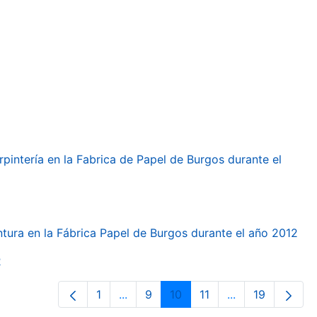
arpintería en la Fabrica de Papel de Burgos durante el
intura en la Fábrica Papel de Burgos durante el año 2012
2
1
...
9
10
11
...
19
Página
Páginas intermedias Use TAB para d
Página
Página
Página
Páginas interme
Página