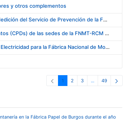
tores y otros complementos
Servicio de Calibración y Verificación Externa de los Equipos de Medición del Servicio de Prevención de la FNMT-RCM
Conexión mediante Fibra Óptica de los Centros de Proceso de Datos (CPDs) de las sedes de la FNMT-RCM de Burgos y Madrid
Contratación de acuerdo marco para el Suministro de Material de Electricidad para la Fábrica Nacional de Moneda y Timbre-Real Casa de la Moneda en su centro de trabajo de Burgos
1
2
3
...
49
Página
Página
Página
Páginas interme
Página
ontanería en la Fábrica Papel de Burgos durante el año