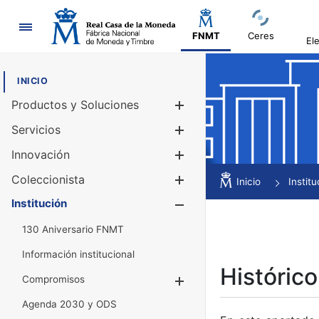
Navegación
FNMT
Ceres
El
INICIO
Productos y Soluciones
Mostrar/Ocul
Servicios
Mostrar/Ocul
Innovación
Mostrar/Ocul
Coleccionista
Mostrar/Ocul
Inicio
Institu
Institución
Mostrar/Ocul
130 Aniversario FNMT
Información institucional
Histórico
Compromisos
Mostrar/Ocultar
Agenda 2030 y ODS