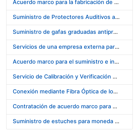
Acuerdo marco para la fabricación de piezas
Suministro de Protectores Auditivos a medida para las personas trabajadoras de los Centros de Trabajo de Madrid y Burgos
Suministro de gafas graduadas antiproyecciones para los trabajadores de la FNMT-RCM en los centros de trabajo de Madrid y Burgos
Servicios de una empresa externa para el asesoramiento y resolución de los recursos de alzada que se presentan relacionados con procesos de selección para la FNMT-RCM
Acuerdo marco para el suministro e instalación de persianas, estores y otros complementos
Servicio de Calibración y Verificación Externa de los Equipos de Medición del Servicio de Prevención de la FNMT-RCM
Conexión mediante Fibra Óptica de los Centros de Proceso de Datos (CPDs) de las sedes de la FNMT-RCM de Burgos y Madrid
Contratación de acuerdo marco para el Suministro de Material de Electricidad para la Fábrica Nacional de Moneda y Timbre-Real Casa de la Moneda en su centro de trabajo de Burgos
Suministro de estuches para moneda de 30 €