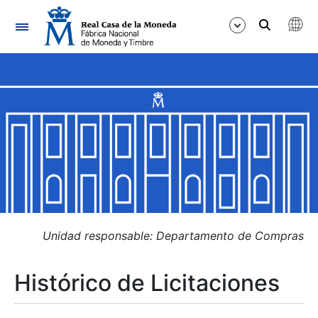
Navegación
Mostrar/Ocultar
Mostrar/Ocultar
Mostrar/Ocultar
Mostrar/Ocultar
Mostrar/Ocultar
Unidad responsable: Departamento de Compras
Histórico de Licitaciones
Mostrar/Ocultar