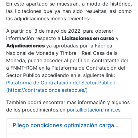
En este apartado se muestran, a modo de histórico,
las licitaciones que ya han sido resueltas, así como
Mostrar/Ocultar
las adjudicaciones menos recientes:
Mostrar/Ocultar
A partir del 3 de mayo de 2022, para obtener
información respecto a
Mostrar/Ocultar
Licitaciones en curso
y
Adjudicaciones
ya aprobadas por la Fábrica
Nacional de Moneda y Timbre - Real Casa de la
Moneda, puede acceder al perfil del contratante del
a FNMT-RCM en la Plataforma de Contratación del
Sector Público accediendo en el siguiente link:
Plataforma de Contratación del Sector Público
(https://contrataciondelestado.es/)
También podrá encontrar más información y algunos
de los procedimientos en
portallicitacion.fnmt.es
Mostrar/Ocultar
Pliego condiciones optimización cargas compras firmado