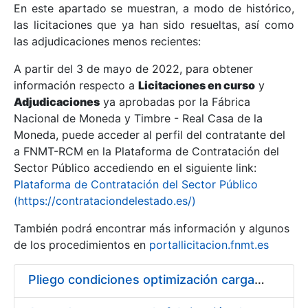
En este apartado se muestran, a modo de histórico,
las licitaciones que ya han sido resueltas, así como
Mostrar/Ocultar
las adjudicaciones menos recientes:
Mostrar/Ocultar
A partir del 3 de mayo de 2022, para obtener
información respecto a
Mostrar/Ocultar
Licitaciones en curso
y
Adjudicaciones
ya aprobadas por la Fábrica
Nacional de Moneda y Timbre - Real Casa de la
Moneda, puede acceder al perfil del contratante del
a FNMT-RCM en la Plataforma de Contratación del
Sector Público accediendo en el siguiente link:
Plataforma de Contratación del Sector Público
(https://contrataciondelestado.es/)
También podrá encontrar más información y algunos
de los procedimientos en
portallicitacion.fnmt.es
Mostrar/Ocultar
Pliego condiciones optimización cargas compras firmado