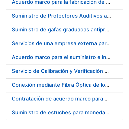
Acuerdo marco para la fabricación de piezas
Suministro de Protectores Auditivos a medida para las personas trabajadoras de los Centros de Trabajo de Madrid y Burgos
Suministro de gafas graduadas antiproyecciones para los trabajadores de la FNMT-RCM en los centros de trabajo de Madrid y Burgos
Servicios de una empresa externa para el asesoramiento y resolución de los recursos de alzada que se presentan relacionados con procesos de selección para la FNMT-RCM
Acuerdo marco para el suministro e instalación de persianas, estores y otros complementos
Servicio de Calibración y Verificación Externa de los Equipos de Medición del Servicio de Prevención de la FNMT-RCM
Conexión mediante Fibra Óptica de los Centros de Proceso de Datos (CPDs) de las sedes de la FNMT-RCM de Burgos y Madrid
Contratación de acuerdo marco para el Suministro de Material de Electricidad para la Fábrica Nacional de Moneda y Timbre-Real Casa de la Moneda en su centro de trabajo de Burgos
Suministro de estuches para moneda de 30 €