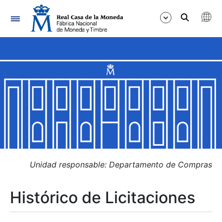
Navegación
Mostrar/Ocultar
Mostrar/Ocultar
Mostrar/Ocultar
Mostrar/Ocultar
Mostrar/Ocultar
Unidad responsable: Departamento de Compras
Histórico de Licitaciones
Mostrar/Ocultar