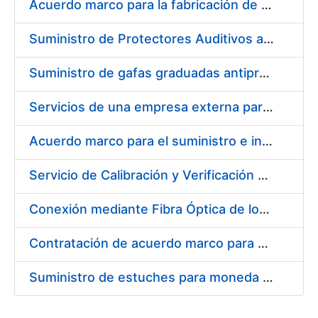
Acuerdo marco para la fabricación de piezas
Suministro de Protectores Auditivos a medida para las personas trabajadoras de los Centros de Trabajo de Madrid y Burgos
Suministro de gafas graduadas antiproyecciones para los trabajadores de la FNMT-RCM en los centros de trabajo de Madrid y Burgos
Servicios de una empresa externa para el asesoramiento y resolución de los recursos de alzada que se presentan relacionados con procesos de selección para la FNMT-RCM
Acuerdo marco para el suministro e instalación de persianas, estores y otros complementos
Servicio de Calibración y Verificación Externa de los Equipos de Medición del Servicio de Prevención de la FNMT-RCM
Conexión mediante Fibra Óptica de los Centros de Proceso de Datos (CPDs) de las sedes de la FNMT-RCM de Burgos y Madrid
Contratación de acuerdo marco para el Suministro de Material de Electricidad para la Fábrica Nacional de Moneda y Timbre-Real Casa de la Moneda en su centro de trabajo de Burgos
Suministro de estuches para moneda de 30 €