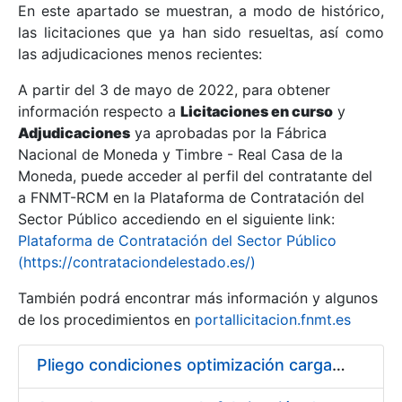
En este apartado se muestran, a modo de histórico,
las licitaciones que ya han sido resueltas, así como
Mostrar/Ocultar
las adjudicaciones menos recientes:
Mostrar/Ocultar
A partir del 3 de mayo de 2022, para obtener
información respecto a
Mostrar/Ocultar
Licitaciones en curso
y
Adjudicaciones
ya aprobadas por la Fábrica
Nacional de Moneda y Timbre - Real Casa de la
Moneda, puede acceder al perfil del contratante del
a FNMT-RCM en la Plataforma de Contratación del
Sector Público accediendo en el siguiente link:
Plataforma de Contratación del Sector Público
(https://contrataciondelestado.es/)
También podrá encontrar más información y algunos
de los procedimientos en
portallicitacion.fnmt.es
Mostrar/Ocultar
Pliego condiciones optimización cargas compras firmado