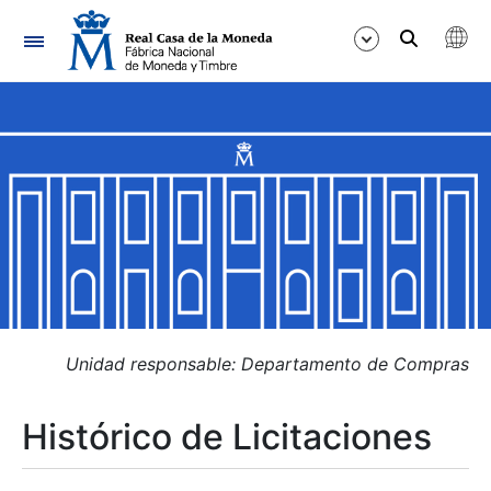
Navegación
Mostrar/Ocultar
Mostrar/Ocultar
Mostrar/Ocultar
Mostrar/Ocultar
Mostrar/Ocultar
Unidad responsable: Departamento de Compras
Histórico de Licitaciones
Mostrar/Ocultar