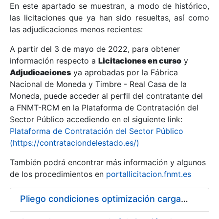
En este apartado se muestran, a modo de histórico,
las licitaciones que ya han sido resueltas, así como
Mostrar/Ocultar
las adjudicaciones menos recientes:
Mostrar/Ocultar
A partir del 3 de mayo de 2022, para obtener
información respecto a
Mostrar/Ocultar
Licitaciones en curso
y
Adjudicaciones
ya aprobadas por la Fábrica
Nacional de Moneda y Timbre - Real Casa de la
Moneda, puede acceder al perfil del contratante del
a FNMT-RCM en la Plataforma de Contratación del
Sector Público accediendo en el siguiente link:
Plataforma de Contratación del Sector Público
(https://contrataciondelestado.es/)
También podrá encontrar más información y algunos
de los procedimientos en
portallicitacion.fnmt.es
Mostrar/Ocultar
Pliego condiciones optimización cargas compras firmado