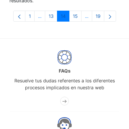
resultados.
1
...
13
14
15
...
19
Página
Páginas intermedias Use TAB para despla
Página
Página
Página
Páginas intermedia
Página
FAQs
Resuelve tus dudas referentes a los diferentes
procesos implicados en nuestra web