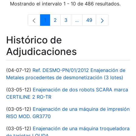
Mostrando el intervalo 1 - 10 de 486 resultados.
1
2
3
...
49
Página
Página
Página
Páginas intermedias Use 
Página
Histórico de
Adjudicaciones
(04-07-12)
Ref. DESMO-PN/01/2012 Enajenación de
Metales procedentes de desmonetización (3 lotes)
(03-05-12)
Enajenación de dos robots SCARA marca
CERTILINE 2 RO-TR
(03-05-12)
Enajenación de una máquina de impresión
RISO MOD. GR3770
(03-05-12)
Enajenación de una máquina troqueladora
de tarjetas LOUDA