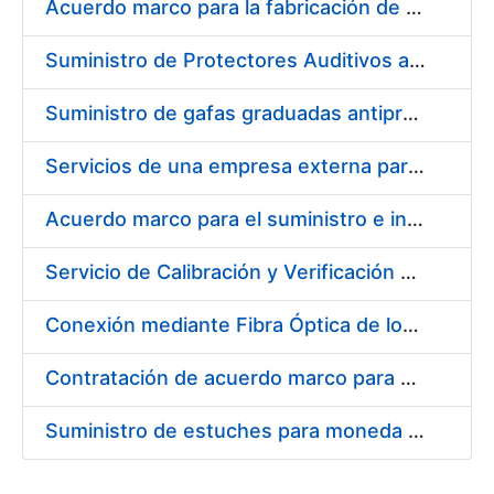
Acuerdo marco para la fabricación de piezas
Suministro de Protectores Auditivos a medida para las personas trabajadoras de los Centros de Trabajo de Madrid y Burgos
Suministro de gafas graduadas antiproyecciones para los trabajadores de la FNMT-RCM en los centros de trabajo de Madrid y Burgos
Servicios de una empresa externa para el asesoramiento y resolución de los recursos de alzada que se presentan relacionados con procesos de selección para la FNMT-RCM
Acuerdo marco para el suministro e instalación de persianas, estores y otros complementos
Servicio de Calibración y Verificación Externa de los Equipos de Medición del Servicio de Prevención de la FNMT-RCM
Conexión mediante Fibra Óptica de los Centros de Proceso de Datos (CPDs) de las sedes de la FNMT-RCM de Burgos y Madrid
Contratación de acuerdo marco para el Suministro de Material de Electricidad para la Fábrica Nacional de Moneda y Timbre-Real Casa de la Moneda en su centro de trabajo de Burgos
Suministro de estuches para moneda de 30 €