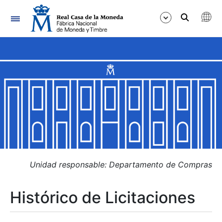
Navegación
Mostrar/Ocultar
Mostrar/Ocultar
Mostrar/Ocultar
Mostrar/Ocultar
Mostrar/Ocultar
Unidad responsable: Departamento de Compras
Histórico de Licitaciones
Mostrar/Ocultar