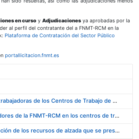
 han sido resueltas, así como las adjudicaciones menos
ciones en curso
y
Adjudicaciones
ya aprobadas por la
er al perfil del contratante del a FNMT-RCM en la
k:
Plataforma de Contratación del Sector Público
en
portallicitacion.fnmt.es
Suministro de Protectores Auditivos a medida para las personas trabajadoras de los Centros de Trabajo de Madrid y Burgos
Suministro de gafas graduadas antiproyecciones para los trabajadores de la FNMT-RCM en los centros de trabajo de Madrid y Burgos
Servicios de una empresa externa para el asesoramiento y resolución de los recursos de alzada que se presentan relacionados con procesos de selección para la FNMT-RCM