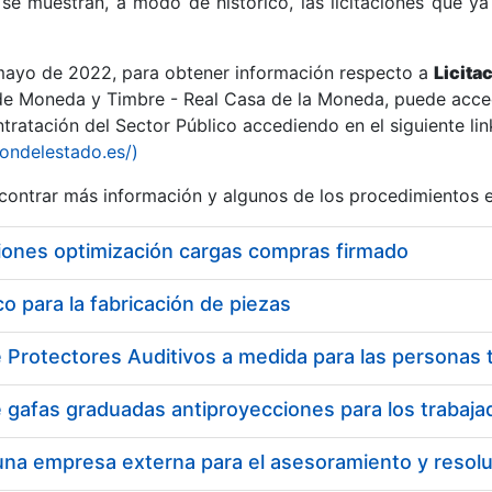
se muestran, a modo de histórico, las licitaciones que ya
 mayo de 2022, para obtener información respecto a
Licita
de Moneda y Timbre - Real Casa de la Moneda, puede acced
ratación del Sector Público accediendo en el siguiente lin
r
iondelestado.es/)
ontrar más información y algunos de los procedimientos 
iones optimización cargas compras firmado
 para la fabricación de piezas
tar