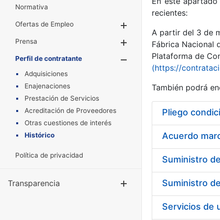
En este apartado 
Normativa
recientes:
Ofertas de Empleo
Mostrar/Ocultar
A partir del 3 de
Prensa
Mostrar/Ocultar
Fábrica Nacional 
Plataforma de Cont
Perfil de contratante
Mostrar/Oculta
(https://contratac
Adquisiciones
Enajenaciones
También podrá enc
Prestación de Servicios
Acreditación de Proveedores
Pliego condic
Otras cuestiones de interés
Acuerdo marco
Histórico
Política de privacidad
Transparencia
Mostrar/Ocul