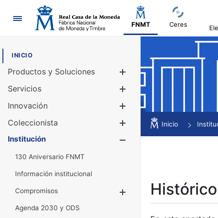
Navegación
FNMT
Ceres
El
INICIO
Productos y Soluciones
Mostrar/Ocul
Servicios
Mostrar/Ocul
Innovación
Mostrar/Ocul
Coleccionista
Mostrar/Ocul
Inicio
Institu
Institución
Mostrar/Ocul
130 Aniversario FNMT
Información institucional
Histórico
Compromisos
Mostrar/Ocultar
Agenda 2030 y ODS