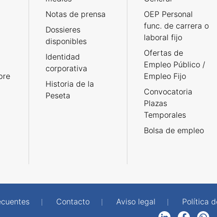
Notas de prensa
OEP Personal
func. de carrera o
Dossieres
laboral fijo
disponibles
Ofertas de
Identidad
Empleo Público /
corporativa
bre
Empleo Fijo
Historia de la
Convocatoria
Peseta
Plazas
Temporales
Bolsa de empleo
ecuentes
Contacto
Aviso legal
Política 