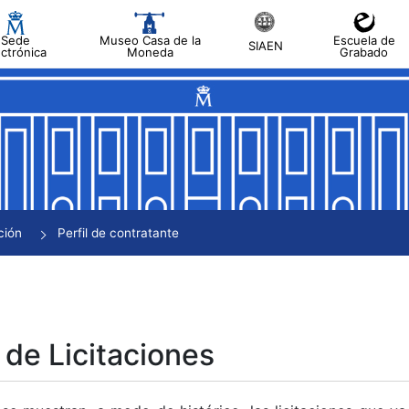
Sede
Museo Casa de la
Escuela de
SIAEN
ectrónica
Moneda
Grabado
tar
tar
tar
tar
ción
Perfil de contratante
tar
 de Licitaciones