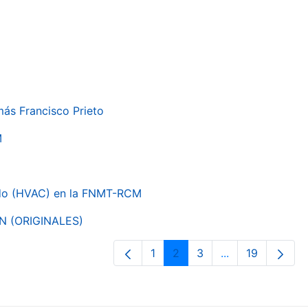
más Francisco Prieto
M
nado (HVAC) en la FNMT-RCM
ON (ORIGINALES)
1
2
3
...
19
Página
Página
Página
Páginas interme
Página