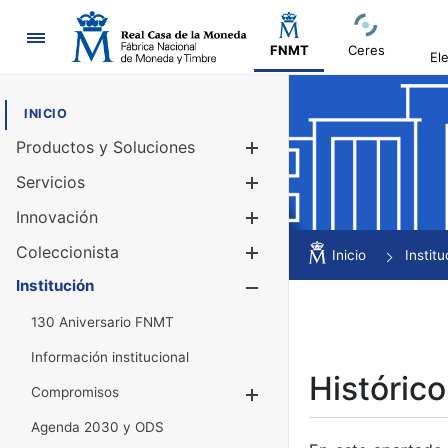
Navegación
FNMT
Ceres
El
INICIO
Productos y Soluciones
Mostrar/Ocul
Servicios
Mostrar/Ocul
Innovación
Mostrar/Ocul
Coleccionista
Mostrar/Ocul
Inicio
Institu
Institución
Mostrar/Ocul
130 Aniversario FNMT
Información institucional
Histórico
Compromisos
Mostrar/Ocultar
Agenda 2030 y ODS