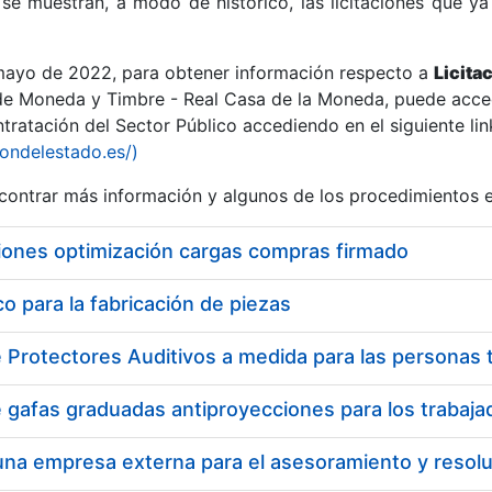
se muestran, a modo de histórico, las licitaciones que ya
 mayo de 2022, para obtener información respecto a
Licita
de Moneda y Timbre - Real Casa de la Moneda, puede acced
ratación del Sector Público accediendo en el siguiente lin
r
iondelestado.es/)
ontrar más información y algunos de los procedimientos 
iones optimización cargas compras firmado
 para la fabricación de piezas
tar