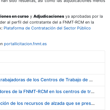
 han sido resueltas, así como las adjudicaciones menos
ciones en curso
y
Adjudicaciones
ya aprobadas por la
er al perfil del contratante del a FNMT-RCM en la
k:
Plataforma de Contratación del Sector Público
en
portallicitacion.fnmt.es
Suministro de Protectores Auditivos a medida para las personas trabajadoras de los Centros de Trabajo de Madrid y Burgos
Suministro de gafas graduadas antiproyecciones para los trabajadores de la FNMT-RCM en los centros de trabajo de Madrid y Burgos
Servicios de una empresa externa para el asesoramiento y resolución de los recursos de alzada que se presentan relacionados con procesos de selección para la FNMT-RCM