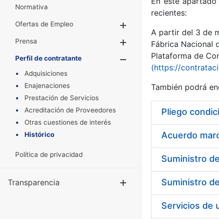
En este apartado 
Normativa
recientes:
Ofertas de Empleo
Mostrar/Ocultar
A partir del 3 de
Prensa
Mostrar/Ocultar
Fábrica Nacional 
Plataforma de Cont
Perfil de contratante
Mostrar/Oculta
(https://contratac
Adquisiciones
Enajenaciones
También podrá enc
Prestación de Servicios
Acreditación de Proveedores
Pliego condic
Otras cuestiones de interés
Acuerdo marco
Histórico
Política de privacidad
Transparencia
Mostrar/Ocul