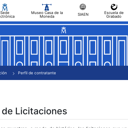
Sede
Museo Casa de la
Escuela de
SIAEN
ectrónica
Moneda
Grabado
tar
tar
tar
tar
ción
Perfil de contratante
tar
 de Licitaciones