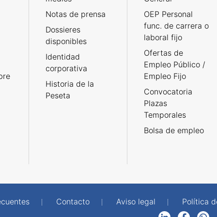
Notas de prensa
OEP Personal
func. de carrera o
Dossieres
laboral fijo
disponibles
Ofertas de
Identidad
Empleo Público /
corporativa
bre
Empleo Fijo
Historia de la
Convocatoria
Peseta
Plazas
Temporales
Bolsa de empleo
ecuentes
Contacto
Aviso legal
Política 