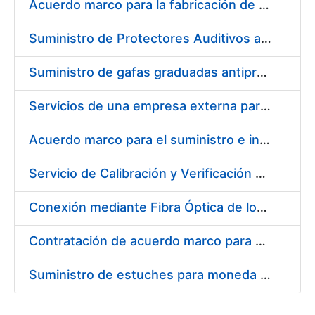
Acuerdo marco para la fabricación de piezas
Suministro de Protectores Auditivos a medida para las personas trabajadoras de los Centros de Trabajo de Madrid y Burgos
Suministro de gafas graduadas antiproyecciones para los trabajadores de la FNMT-RCM en los centros de trabajo de Madrid y Burgos
Servicios de una empresa externa para el asesoramiento y resolución de los recursos de alzada que se presentan relacionados con procesos de selección para la FNMT-RCM
Acuerdo marco para el suministro e instalación de persianas, estores y otros complementos
Servicio de Calibración y Verificación Externa de los Equipos de Medición del Servicio de Prevención de la FNMT-RCM
Conexión mediante Fibra Óptica de los Centros de Proceso de Datos (CPDs) de las sedes de la FNMT-RCM de Burgos y Madrid
Contratación de acuerdo marco para el Suministro de Material de Electricidad para la Fábrica Nacional de Moneda y Timbre-Real Casa de la Moneda en su centro de trabajo de Burgos
Suministro de estuches para moneda de 30 €