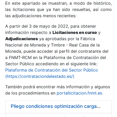
En este apartado se muestran, a modo de histórico,
las licitaciones que ya han sido resueltas, así como
Mostrar/Ocultar
las adjudicaciones menos recientes:
Mostrar/Ocultar
A partir del 3 de mayo de 2022, para obtener
información respecto a
Mostrar/Ocultar
Licitaciones en curso
y
Adjudicaciones
ya aprobadas por la Fábrica
Nacional de Moneda y Timbre - Real Casa de la
Moneda, puede acceder al perfil del contratante del
a FNMT-RCM en la Plataforma de Contratación del
Sector Público accediendo en el siguiente link:
Plataforma de Contratación del Sector Público
(https://contrataciondelestado.es/)
También podrá encontrar más información y algunos
de los procedimientos en
portallicitacion.fnmt.es
Mostrar/Ocultar
Pliego condiciones optimización cargas compras firmado