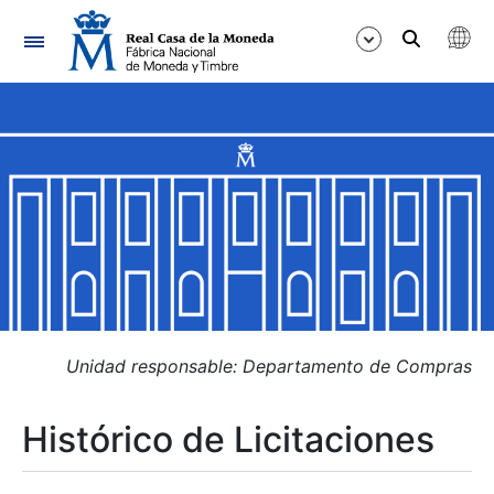
Navegación
Mostrar/Ocultar
Mostrar/Ocultar
Mostrar/Ocultar
Mostrar/Ocultar
Mostrar/Ocultar
Unidad responsable: Departamento de Compras
Histórico de Licitaciones
Mostrar/Ocultar