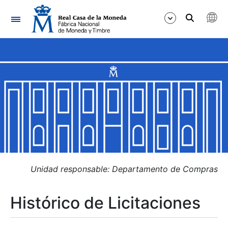
Navegación
Mostrar/Ocultar
Mostrar/Ocultar
Mostrar/Ocultar
Mostrar/Ocultar
Mostrar/Ocultar
Unidad responsable: Departamento de Compras
Histórico de Licitaciones
Mostrar/Ocultar