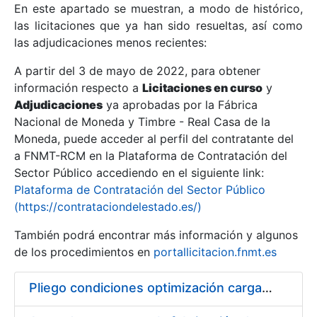
En este apartado se muestran, a modo de histórico,
las licitaciones que ya han sido resueltas, así como
Mostrar/Ocultar
las adjudicaciones menos recientes:
Mostrar/Ocultar
A partir del 3 de mayo de 2022, para obtener
información respecto a
Mostrar/Ocultar
Licitaciones en curso
y
Adjudicaciones
ya aprobadas por la Fábrica
Nacional de Moneda y Timbre - Real Casa de la
Moneda, puede acceder al perfil del contratante del
a FNMT-RCM en la Plataforma de Contratación del
Sector Público accediendo en el siguiente link:
Plataforma de Contratación del Sector Público
(https://contrataciondelestado.es/)
También podrá encontrar más información y algunos
de los procedimientos en
portallicitacion.fnmt.es
Mostrar/Ocultar
Pliego condiciones optimización cargas compras firmado