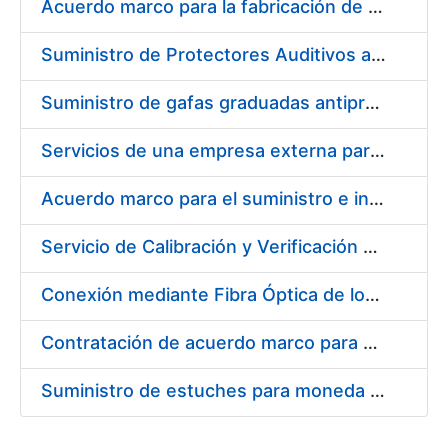
Acuerdo marco para la fabricación de piezas
Suministro de Protectores Auditivos a medida para las personas trabajadoras de los Centros de Trabajo de Madrid y Burgos
Suministro de gafas graduadas antiproyecciones para los trabajadores de la FNMT-RCM en los centros de trabajo de Madrid y Burgos
Servicios de una empresa externa para el asesoramiento y resolución de los recursos de alzada que se presentan relacionados con procesos de selección para la FNMT-RCM
Acuerdo marco para el suministro e instalación de persianas, estores y otros complementos
Servicio de Calibración y Verificación Externa de los Equipos de Medición del Servicio de Prevención de la FNMT-RCM
Conexión mediante Fibra Óptica de los Centros de Proceso de Datos (CPDs) de las sedes de la FNMT-RCM de Burgos y Madrid
Contratación de acuerdo marco para el Suministro de Material de Electricidad para la Fábrica Nacional de Moneda y Timbre-Real Casa de la Moneda en su centro de trabajo de Burgos
Suministro de estuches para moneda de 30 €