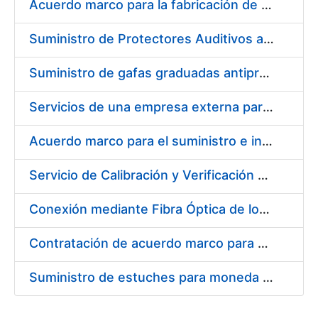
Acuerdo marco para la fabricación de piezas
Suministro de Protectores Auditivos a medida para las personas trabajadoras de los Centros de Trabajo de Madrid y Burgos
Suministro de gafas graduadas antiproyecciones para los trabajadores de la FNMT-RCM en los centros de trabajo de Madrid y Burgos
Servicios de una empresa externa para el asesoramiento y resolución de los recursos de alzada que se presentan relacionados con procesos de selección para la FNMT-RCM
Acuerdo marco para el suministro e instalación de persianas, estores y otros complementos
Servicio de Calibración y Verificación Externa de los Equipos de Medición del Servicio de Prevención de la FNMT-RCM
Conexión mediante Fibra Óptica de los Centros de Proceso de Datos (CPDs) de las sedes de la FNMT-RCM de Burgos y Madrid
Contratación de acuerdo marco para el Suministro de Material de Electricidad para la Fábrica Nacional de Moneda y Timbre-Real Casa de la Moneda en su centro de trabajo de Burgos
Suministro de estuches para moneda de 30 €