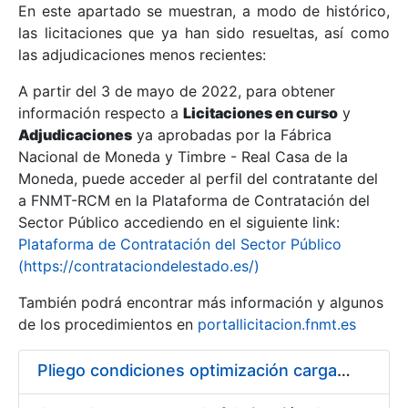
En este apartado se muestran, a modo de histórico,
las licitaciones que ya han sido resueltas, así como
Mostrar/Ocultar
las adjudicaciones menos recientes:
Mostrar/Ocultar
A partir del 3 de mayo de 2022, para obtener
información respecto a
Mostrar/Ocultar
Licitaciones en curso
y
Adjudicaciones
ya aprobadas por la Fábrica
Nacional de Moneda y Timbre - Real Casa de la
Moneda, puede acceder al perfil del contratante del
a FNMT-RCM en la Plataforma de Contratación del
Sector Público accediendo en el siguiente link:
Plataforma de Contratación del Sector Público
(https://contrataciondelestado.es/)
También podrá encontrar más información y algunos
de los procedimientos en
portallicitacion.fnmt.es
Mostrar/Ocultar
Pliego condiciones optimización cargas compras firmado