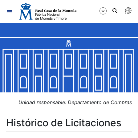
Navegación
Mostrar/Ocultar
Mostrar/Ocultar
Mostrar/Ocultar
Mostrar/Ocultar
Mostrar/Ocultar
Unidad responsable: Departamento de Compras
Histórico de Licitaciones
Mostrar/Ocultar