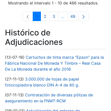
Mostrando el intervalo 1 - 10 de 486 resultados.
1
2
3
...
49
Página
Página
Página
Páginas intermedias Use 
Página
Histórico de
Adjudicaciones
(13-07-16)
Cartuchos de tinta marca "Epson" para la
Fábrica Nacional De Moneda Y Timbre – Real Casa
De La Moneda durante el año 2016
(27-11-13)
3.000.000 de hojas de papel
fotocopiadora blanco DIN A-4 de 80 g.
(07-11-13)
Contratación de diversas pólizas de
aseguramiento en la FNMT-RCM
(09-10-13)
Actualización del entorno de