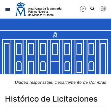
Navegación
Mostrar/Ocultar
Mostrar/Ocultar
Mostrar/Ocultar
Mostrar/Ocultar
Mostrar/Ocultar
Unidad responsable: Departamento de Compras
Histórico de Licitaciones
Mostrar/Ocultar