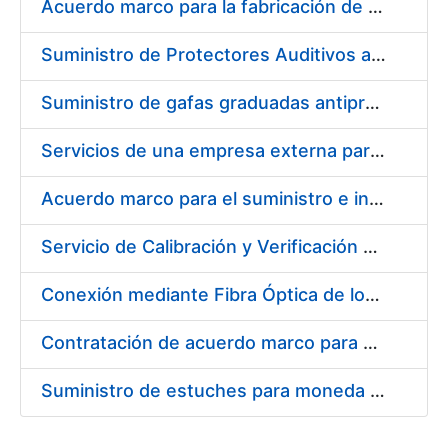
Acuerdo marco para la fabricación de piezas
Suministro de Protectores Auditivos a medida para las personas trabajadoras de los Centros de Trabajo de Madrid y Burgos
Suministro de gafas graduadas antiproyecciones para los trabajadores de la FNMT-RCM en los centros de trabajo de Madrid y Burgos
Servicios de una empresa externa para el asesoramiento y resolución de los recursos de alzada que se presentan relacionados con procesos de selección para la FNMT-RCM
Acuerdo marco para el suministro e instalación de persianas, estores y otros complementos
Servicio de Calibración y Verificación Externa de los Equipos de Medición del Servicio de Prevención de la FNMT-RCM
Conexión mediante Fibra Óptica de los Centros de Proceso de Datos (CPDs) de las sedes de la FNMT-RCM de Burgos y Madrid
Contratación de acuerdo marco para el Suministro de Material de Electricidad para la Fábrica Nacional de Moneda y Timbre-Real Casa de la Moneda en su centro de trabajo de Burgos
Suministro de estuches para moneda de 30 €