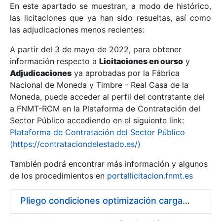
En este apartado se muestran, a modo de histórico,
las licitaciones que ya han sido resueltas, así como
Mostrar/Ocultar
las adjudicaciones menos recientes:
Mostrar/Ocultar
A partir del 3 de mayo de 2022, para obtener
información respecto a
Mostrar/Ocultar
Licitaciones en curso
y
Adjudicaciones
ya aprobadas por la Fábrica
Nacional de Moneda y Timbre - Real Casa de la
Moneda, puede acceder al perfil del contratante del
a FNMT-RCM en la Plataforma de Contratación del
Sector Público accediendo en el siguiente link:
Plataforma de Contratación del Sector Público
(https://contrataciondelestado.es/)
También podrá encontrar más información y algunos
de los procedimientos en
portallicitacion.fnmt.es
Mostrar/Ocultar
Pliego condiciones optimización cargas compras firmado