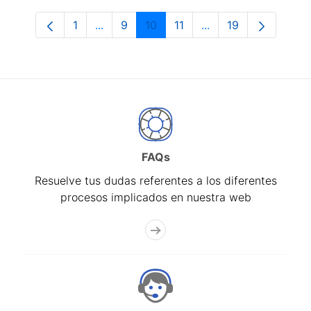
1
...
9
10
11
...
19
Página
Páginas intermedias Use TAB para despl
Página
Página
Página
Páginas intermedias
Página
FAQs
Resuelve tus dudas referentes a los diferentes
procesos implicados en nuestra web