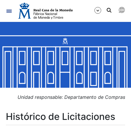
Navegación
Mostrar/Ocultar
Mostrar/Ocultar
Mostrar/Ocultar
Mostrar/Ocultar
Mostrar/Ocultar
Unidad responsable: Departamento de Compras
Histórico de Licitaciones
Mostrar/Ocultar