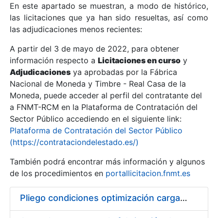
En este apartado se muestran, a modo de histórico,
las licitaciones que ya han sido resueltas, así como
Mostrar/Ocultar
las adjudicaciones menos recientes:
Mostrar/Ocultar
A partir del 3 de mayo de 2022, para obtener
información respecto a
Mostrar/Ocultar
Licitaciones en curso
y
Adjudicaciones
ya aprobadas por la Fábrica
Nacional de Moneda y Timbre - Real Casa de la
Moneda, puede acceder al perfil del contratante del
a FNMT-RCM en la Plataforma de Contratación del
Sector Público accediendo en el siguiente link:
Plataforma de Contratación del Sector Público
(https://contrataciondelestado.es/)
También podrá encontrar más información y algunos
de los procedimientos en
portallicitacion.fnmt.es
Mostrar/Ocultar
Pliego condiciones optimización cargas compras firmado