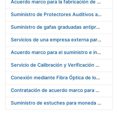
Acuerdo marco para la fabricación de piezas
Suministro de Protectores Auditivos a medida para las personas trabajadoras de los Centros de Trabajo de Madrid y Burgos
Suministro de gafas graduadas antiproyecciones para los trabajadores de la FNMT-RCM en los centros de trabajo de Madrid y Burgos
Servicios de una empresa externa para el asesoramiento y resolución de los recursos de alzada que se presentan relacionados con procesos de selección para la FNMT-RCM
Acuerdo marco para el suministro e instalación de persianas, estores y otros complementos
Servicio de Calibración y Verificación Externa de los Equipos de Medición del Servicio de Prevención de la FNMT-RCM
Conexión mediante Fibra Óptica de los Centros de Proceso de Datos (CPDs) de las sedes de la FNMT-RCM de Burgos y Madrid
Contratación de acuerdo marco para el Suministro de Material de Electricidad para la Fábrica Nacional de Moneda y Timbre-Real Casa de la Moneda en su centro de trabajo de Burgos
Suministro de estuches para moneda de 30 €