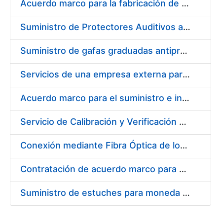
Acuerdo marco para la fabricación de piezas
Suministro de Protectores Auditivos a medida para las personas trabajadoras de los Centros de Trabajo de Madrid y Burgos
Suministro de gafas graduadas antiproyecciones para los trabajadores de la FNMT-RCM en los centros de trabajo de Madrid y Burgos
Servicios de una empresa externa para el asesoramiento y resolución de los recursos de alzada que se presentan relacionados con procesos de selección para la FNMT-RCM
Acuerdo marco para el suministro e instalación de persianas, estores y otros complementos
Servicio de Calibración y Verificación Externa de los Equipos de Medición del Servicio de Prevención de la FNMT-RCM
Conexión mediante Fibra Óptica de los Centros de Proceso de Datos (CPDs) de las sedes de la FNMT-RCM de Burgos y Madrid
Contratación de acuerdo marco para el Suministro de Material de Electricidad para la Fábrica Nacional de Moneda y Timbre-Real Casa de la Moneda en su centro de trabajo de Burgos
Suministro de estuches para moneda de 30 €