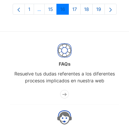
1
...
15
16
17
18
19
Página
Páginas intermedias Use TAB para despla
Página
Página
Página
Página
Página
FAQs
Resuelve tus dudas referentes a los diferentes
procesos implicados en nuestra web