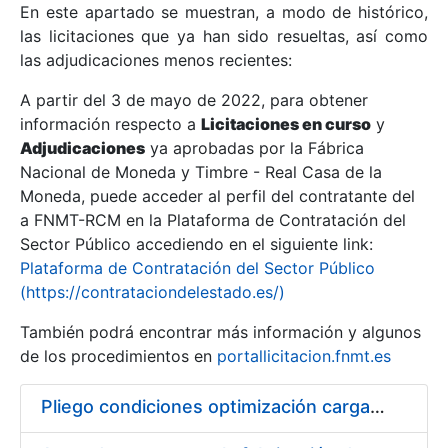
En este apartado se muestran, a modo de histórico,
las licitaciones que ya han sido resueltas, así como
Mostrar/Ocultar
las adjudicaciones menos recientes:
Mostrar/Ocultar
A partir del 3 de mayo de 2022, para obtener
información respecto a
Mostrar/Ocultar
Licitaciones en curso
y
Adjudicaciones
ya aprobadas por la Fábrica
Nacional de Moneda y Timbre - Real Casa de la
Moneda, puede acceder al perfil del contratante del
a FNMT-RCM en la Plataforma de Contratación del
Sector Público accediendo en el siguiente link:
Plataforma de Contratación del Sector Público
(https://contrataciondelestado.es/)
También podrá encontrar más información y algunos
de los procedimientos en
portallicitacion.fnmt.es
Mostrar/Ocultar
Pliego condiciones optimización cargas compras firmado