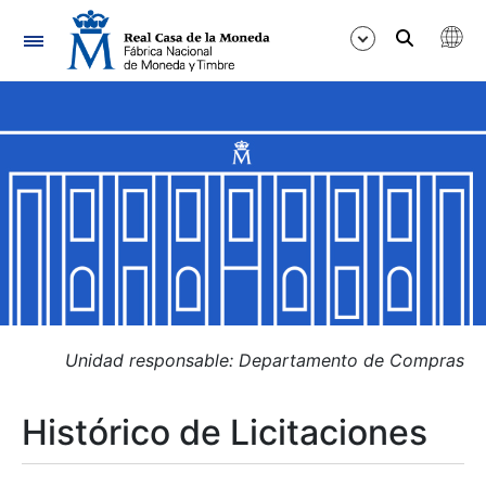
Navegación
Mostrar/Ocultar
Mostrar/Ocultar
Mostrar/Ocultar
Mostrar/Ocultar
Mostrar/Ocultar
Unidad responsable: Departamento de Compras
Histórico de Licitaciones
Mostrar/Ocultar