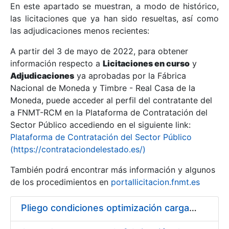
En este apartado se muestran, a modo de histórico,
las licitaciones que ya han sido resueltas, así como
Mostrar/Ocultar
las adjudicaciones menos recientes:
Mostrar/Ocultar
A partir del 3 de mayo de 2022, para obtener
información respecto a
Mostrar/Ocultar
Licitaciones en curso
y
Adjudicaciones
ya aprobadas por la Fábrica
Nacional de Moneda y Timbre - Real Casa de la
Moneda, puede acceder al perfil del contratante del
a FNMT-RCM en la Plataforma de Contratación del
Sector Público accediendo en el siguiente link:
Plataforma de Contratación del Sector Público
(https://contrataciondelestado.es/)
También podrá encontrar más información y algunos
de los procedimientos en
portallicitacion.fnmt.es
Mostrar/Ocultar
Pliego condiciones optimización cargas compras firmado