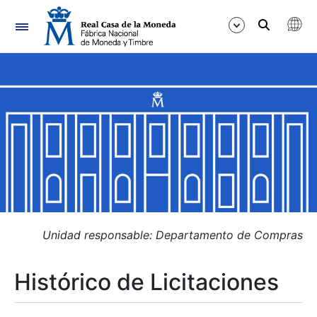
Navegación
Mostrar/Ocultar
Mostrar/Ocultar
Mostrar/Ocultar
Mostrar/Ocultar
Mostrar/Ocultar
Unidad responsable: Departamento de Compras
Histórico de Licitaciones
Mostrar/Ocultar