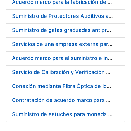
Acuerdo marco para la fabricación de piezas
Suministro de Protectores Auditivos a medida para las personas trabajadoras de los Centros de Trabajo de Madrid y Burgos
Suministro de gafas graduadas antiproyecciones para los trabajadores de la FNMT-RCM en los centros de trabajo de Madrid y Burgos
Servicios de una empresa externa para el asesoramiento y resolución de los recursos de alzada que se presentan relacionados con procesos de selección para la FNMT-RCM
Acuerdo marco para el suministro e instalación de persianas, estores y otros complementos
Servicio de Calibración y Verificación Externa de los Equipos de Medición del Servicio de Prevención de la FNMT-RCM
Conexión mediante Fibra Óptica de los Centros de Proceso de Datos (CPDs) de las sedes de la FNMT-RCM de Burgos y Madrid
Contratación de acuerdo marco para el Suministro de Material de Electricidad para la Fábrica Nacional de Moneda y Timbre-Real Casa de la Moneda en su centro de trabajo de Burgos
Suministro de estuches para moneda de 30 €