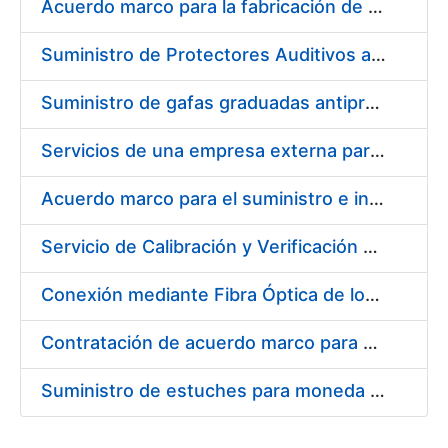
Acuerdo marco para la fabricación de piezas
Suministro de Protectores Auditivos a medida para las personas trabajadoras de los Centros de Trabajo de Madrid y Burgos
Suministro de gafas graduadas antiproyecciones para los trabajadores de la FNMT-RCM en los centros de trabajo de Madrid y Burgos
Servicios de una empresa externa para el asesoramiento y resolución de los recursos de alzada que se presentan relacionados con procesos de selección para la FNMT-RCM
Acuerdo marco para el suministro e instalación de persianas, estores y otros complementos
Servicio de Calibración y Verificación Externa de los Equipos de Medición del Servicio de Prevención de la FNMT-RCM
Conexión mediante Fibra Óptica de los Centros de Proceso de Datos (CPDs) de las sedes de la FNMT-RCM de Burgos y Madrid
Contratación de acuerdo marco para el Suministro de Material de Electricidad para la Fábrica Nacional de Moneda y Timbre-Real Casa de la Moneda en su centro de trabajo de Burgos
Suministro de estuches para moneda de 30 €