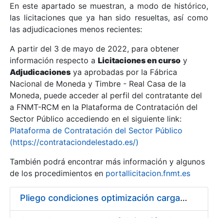
En este apartado se muestran, a modo de histórico,
las licitaciones que ya han sido resueltas, así como
Mostrar/Ocultar
las adjudicaciones menos recientes:
Mostrar/Ocultar
A partir del 3 de mayo de 2022, para obtener
información respecto a
Mostrar/Ocultar
Licitaciones en curso
y
Adjudicaciones
ya aprobadas por la Fábrica
Nacional de Moneda y Timbre - Real Casa de la
Moneda, puede acceder al perfil del contratante del
a FNMT-RCM en la Plataforma de Contratación del
Sector Público accediendo en el siguiente link:
Plataforma de Contratación del Sector Público
(https://contrataciondelestado.es/)
También podrá encontrar más información y algunos
de los procedimientos en
portallicitacion.fnmt.es
Mostrar/Ocultar
Pliego condiciones optimización cargas compras firmado