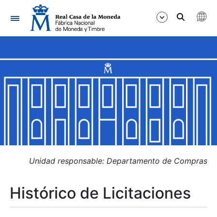
Navegación
Mostrar/Ocultar
Mostrar/Ocultar
Mostrar/Ocultar
Mostrar/Ocultar
Mostrar/Ocultar
Unidad responsable: Departamento de Compras
Histórico de Licitaciones
Mostrar/Ocultar