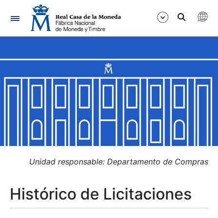
Navegación
Mostrar/Ocultar
Mostrar/Ocultar
Mostrar/Ocultar
Mostrar/Ocultar
Mostrar/Ocultar
Unidad responsable: Departamento de Compras
Histórico de Licitaciones
Mostrar/Ocultar