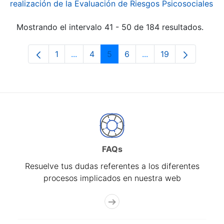
realización de la Evaluación de Riesgos Psicosociales
Mostrando el intervalo 41 - 50 de 184 resultados.
1
...
4
5
6
...
19
Página
Páginas intermedias Use TAB para desp
Página
Página
Página
Páginas intermedias
Página
FAQs
Resuelve tus dudas referentes a los diferentes
procesos implicados en nuestra web