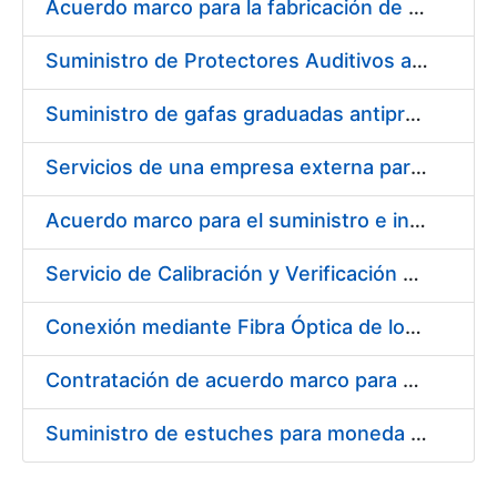
Acuerdo marco para la fabricación de piezas
Suministro de Protectores Auditivos a medida para las personas trabajadoras de los Centros de Trabajo de Madrid y Burgos
Suministro de gafas graduadas antiproyecciones para los trabajadores de la FNMT-RCM en los centros de trabajo de Madrid y Burgos
Servicios de una empresa externa para el asesoramiento y resolución de los recursos de alzada que se presentan relacionados con procesos de selección para la FNMT-RCM
Acuerdo marco para el suministro e instalación de persianas, estores y otros complementos
Servicio de Calibración y Verificación Externa de los Equipos de Medición del Servicio de Prevención de la FNMT-RCM
Conexión mediante Fibra Óptica de los Centros de Proceso de Datos (CPDs) de las sedes de la FNMT-RCM de Burgos y Madrid
Contratación de acuerdo marco para el Suministro de Material de Electricidad para la Fábrica Nacional de Moneda y Timbre-Real Casa de la Moneda en su centro de trabajo de Burgos
Suministro de estuches para moneda de 30 €