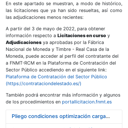
En este apartado se muestran, a modo de histórico,
las licitaciones que ya han sido resueltas, así como
Mostrar/Ocultar
las adjudicaciones menos recientes:
Mostrar/Ocultar
A partir del 3 de mayo de 2022, para obtener
información respecto a
Mostrar/Ocultar
Licitaciones en curso
y
Adjudicaciones
ya aprobadas por la Fábrica
Nacional de Moneda y Timbre - Real Casa de la
Moneda, puede acceder al perfil del contratante del
a FNMT-RCM en la Plataforma de Contratación del
Sector Público accediendo en el siguiente link:
Plataforma de Contratación del Sector Público
(https://contrataciondelestado.es/)
También podrá encontrar más información y algunos
de los procedimientos en
portallicitacion.fnmt.es
Mostrar/Ocultar
Pliego condiciones optimización cargas compras firmado