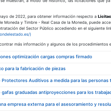
se muestran, a modo de histórico, las licitaciones que ya
 mayo de 2022, para obtener información respecto a
Licita
de Moneda y Timbre - Real Casa de la Moneda, puede acced
ratación del Sector Público accediendo en el siguiente lin
r
iondelestado.es/)
ontrar más información y algunos de los procedimientos 
iones optimización cargas compras firmado
 para la fabricación de piezas
tar