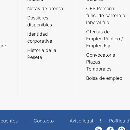
Notas de prensa
OEP Personal
func. de carrera o
Dossieres
laboral fijo
disponibles
Ofertas de
Identidad
Empleo Público /
corporativa
bre
Empleo Fijo
Historia de la
Convocatoria
Peseta
Plazas
Temporales
Bolsa de empleo
ecuentes
Contacto
Aviso legal
Política 