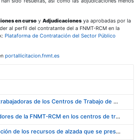
 han sido resueltas, así como las adjudicaciones menos
ciones en curso
y
Adjudicaciones
ya aprobadas por la
er al perfil del contratante del a FNMT-RCM en la
k:
Plataforma de Contratación del Sector Público
en
portallicitacion.fnmt.es
Suministro de Protectores Auditivos a medida para las personas trabajadoras de los Centros de Trabajo de Madrid y Burgos
Suministro de gafas graduadas antiproyecciones para los trabajadores de la FNMT-RCM en los centros de trabajo de Madrid y Burgos
Servicios de una empresa externa para el asesoramiento y resolución de los recursos de alzada que se presentan relacionados con procesos de selección para la FNMT-RCM