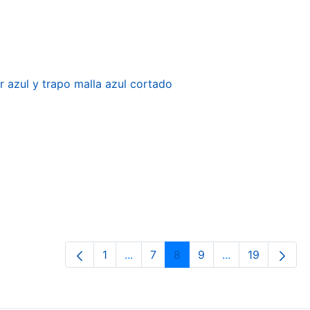
r azul y trapo malla azul cortado
1
...
7
8
9
...
19
Página
Páginas intermedias Use TAB para 
Página
Página
Página
Páginas interme
Página