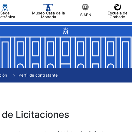
Sede
Museo Casa de la
Escuela de
SIAEN
ectrónica
Moneda
Grabado
tar
tar
tar
tar
ción
Perfil de contratante
tar
 de Licitaciones