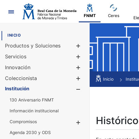
Navegación
FNMT
Ceres
El
INICIO
Productos y Soluciones
Mostrar/Ocul
Servicios
Mostrar/Ocul
Innovación
Mostrar/Ocul
Coleccionista
Mostrar/Ocul
Inicio
Institu
Institución
Mostrar/Ocul
130 Aniversario FNMT
Información institucional
Histórico
Compromisos
Mostrar/Ocultar
Agenda 2030 y ODS