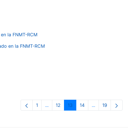
do en la FNMT-RCM
onado en la FNMT-RCM
1
...
12
13
14
...
19
Página
Páginas intermedias Use TAB para de
Página
Página
Página
Páginas interme
Página