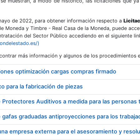
se muestran, a modo de histórico, las licitaciones que ya
 mayo de 2022, para obtener información respecto a
Licita
de Moneda y Timbre - Real Casa de la Moneda, puede acced
ratación del Sector Público accediendo en el siguiente lin
r
iondelestado.es/)
ontrar más información y algunos de los procedimientos 
iones optimización cargas compras firmado
 para la fabricación de piezas
tar