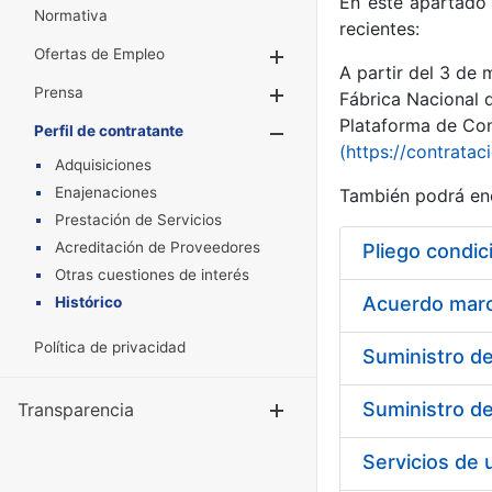
En este apartado 
Normativa
recientes:
Ofertas de Empleo
Mostrar/Ocultar
A partir del 3 de
Prensa
Mostrar/Ocultar
Fábrica Nacional 
Plataforma de Cont
Perfil de contratante
Mostrar/Oculta
(https://contratac
Adquisiciones
Enajenaciones
También podrá enc
Prestación de Servicios
Acreditación de Proveedores
Pliego condic
Otras cuestiones de interés
Acuerdo marco
Histórico
Política de privacidad
Transparencia
Mostrar/Ocul