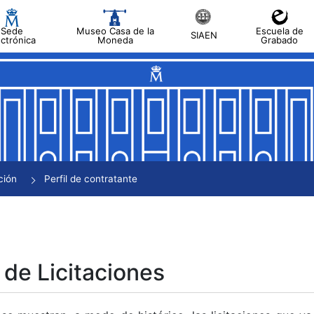
Sede
Museo Casa de la
Escuela de
SIAEN
ectrónica
Moneda
Grabado
tar
tar
tar
tar
ción
Perfil de contratante
tar
 de Licitaciones