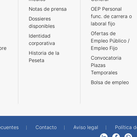
Notas de prensa
OEP Personal
func. de carrera o
Dossieres
laboral fijo
disponibles
Ofertas de
Identidad
Empleo Público /
corporativa
bre
Empleo Fijo
Historia de la
Convocatoria
Peseta
Plazas
Temporales
Bolsa de empleo
ecuentes
Contacto
Aviso legal
Política 