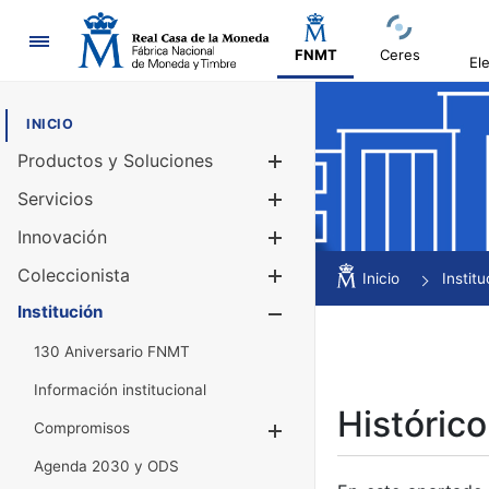
Navegación
FNMT
Ceres
El
INICIO
Productos y Soluciones
Mostrar/Ocul
Servicios
Mostrar/Ocul
Innovación
Mostrar/Ocul
Coleccionista
Mostrar/Ocul
Inicio
Institu
Institución
Mostrar/Ocul
130 Aniversario FNMT
Información institucional
Histórico
Compromisos
Mostrar/Ocultar
Agenda 2030 y ODS