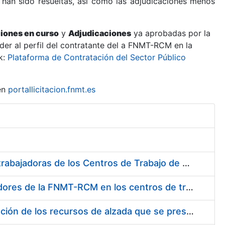
 han sido resueltas, así como las adjudicaciones menos
ciones en curso
y
Adjudicaciones
ya aprobadas por la
er al perfil del contratante del a FNMT-RCM en la
k:
Plataforma de Contratación del Sector Público
en
portallicitacion.fnmt.es
Suministro de Protectores Auditivos a medida para las personas trabajadoras de los Centros de Trabajo de Madrid y Burgos
Suministro de gafas graduadas antiproyecciones para los trabajadores de la FNMT-RCM en los centros de trabajo de Madrid y Burgos
Servicios de una empresa externa para el asesoramiento y resolución de los recursos de alzada que se presentan relacionados con procesos de selección para la FNMT-RCM