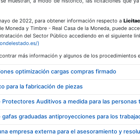
se muestran, a modo de histórico, las licitaciones que ya
 mayo de 2022, para obtener información respecto a
Licita
de Moneda y Timbre - Real Casa de la Moneda, puede acced
ratación del Sector Público accediendo en el siguiente lin
r
iondelestado.es/)
ontrar más información y algunos de los procedimientos 
iones optimización cargas compras firmado
 para la fabricación de piezas
tar