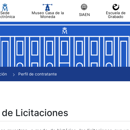
Sede
Museo Casa de la
Escuela de
SIAEN
ectrónica
Moneda
Grabado
tar
tar
tar
tar
ción
Perfil de contratante
tar
 de Licitaciones