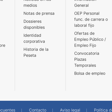
medios
General
Notas de prensa
OEP Personal
func. de carrera o
Dossieres
laboral fijo
disponibles
Ofertas de
Identidad
Empleo Público /
corporativa
bre
Empleo Fijo
Historia de la
Convocatoria
Peseta
Plazas
Temporales
Bolsa de empleo
ecuentes
Contacto
Aviso legal
Política 