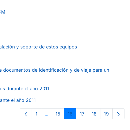
RCM
alación y soporte de estos equipos
e documentos de identificación y de viaje para un
gos durante el año 2011
ante el año 2011
1
...
15
16
17
18
19
Página
Páginas intermedias Use TAB para des
Página
Página
Página
Página
Página