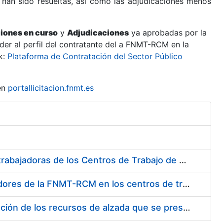
 han sido resueltas, así como las adjudicaciones menos
ciones en curso
y
Adjudicaciones
ya aprobadas por la
er al perfil del contratante del a FNMT-RCM en la
k:
Plataforma de Contratación del Sector Público
en
portallicitacion.fnmt.es
Suministro de Protectores Auditivos a medida para las personas trabajadoras de los Centros de Trabajo de Madrid y Burgos
Suministro de gafas graduadas antiproyecciones para los trabajadores de la FNMT-RCM en los centros de trabajo de Madrid y Burgos
Servicios de una empresa externa para el asesoramiento y resolución de los recursos de alzada que se presentan relacionados con procesos de selección para la FNMT-RCM