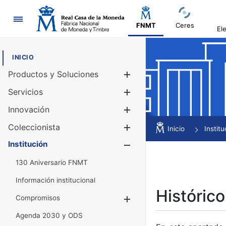
Navegación
FNMT
Ceres
El
INICIO
Productos y Soluciones
Mostrar/Ocul
Servicios
Mostrar/Ocul
Innovación
Mostrar/Ocul
Coleccionista
Mostrar/Ocul
Inicio
Institu
Institución
Mostrar/Ocul
130 Aniversario FNMT
Información institucional
Histórico
Compromisos
Mostrar/Ocultar
Agenda 2030 y ODS