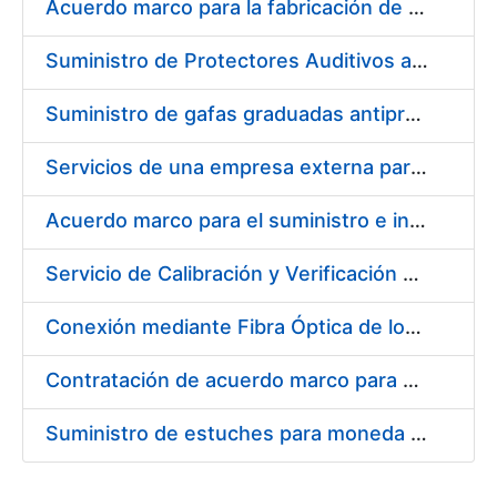
Acuerdo marco para la fabricación de piezas
Suministro de Protectores Auditivos a medida para las personas trabajadoras de los Centros de Trabajo de Madrid y Burgos
Suministro de gafas graduadas antiproyecciones para los trabajadores de la FNMT-RCM en los centros de trabajo de Madrid y Burgos
Servicios de una empresa externa para el asesoramiento y resolución de los recursos de alzada que se presentan relacionados con procesos de selección para la FNMT-RCM
Acuerdo marco para el suministro e instalación de persianas, estores y otros complementos
Servicio de Calibración y Verificación Externa de los Equipos de Medición del Servicio de Prevención de la FNMT-RCM
Conexión mediante Fibra Óptica de los Centros de Proceso de Datos (CPDs) de las sedes de la FNMT-RCM de Burgos y Madrid
Contratación de acuerdo marco para el Suministro de Material de Electricidad para la Fábrica Nacional de Moneda y Timbre-Real Casa de la Moneda en su centro de trabajo de Burgos
Suministro de estuches para moneda de 30 €