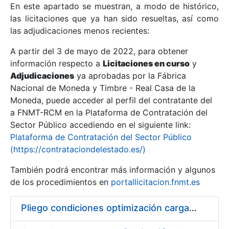
En este apartado se muestran, a modo de histórico,
las licitaciones que ya han sido resueltas, así como
Mostrar/Ocultar
las adjudicaciones menos recientes:
Mostrar/Ocultar
A partir del 3 de mayo de 2022, para obtener
información respecto a
Mostrar/Ocultar
Licitaciones en curso
y
Adjudicaciones
ya aprobadas por la Fábrica
Nacional de Moneda y Timbre - Real Casa de la
Moneda, puede acceder al perfil del contratante del
a FNMT-RCM en la Plataforma de Contratación del
Sector Público accediendo en el siguiente link:
Plataforma de Contratación del Sector Público
(https://contrataciondelestado.es/)
También podrá encontrar más información y algunos
de los procedimientos en
portallicitacion.fnmt.es
Mostrar/Ocultar
Pliego condiciones optimización cargas compras firmado