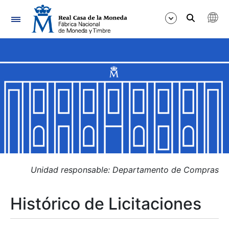
Navegación
Mostrar/Ocultar
Mostrar/Ocultar
Mostrar/Ocultar
Mostrar/Ocultar
Mostrar/Ocultar
Unidad responsable: Departamento de Compras
Histórico de Licitaciones
Mostrar/Ocultar