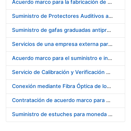
Acuerdo marco para la fabricación de piezas
Suministro de Protectores Auditivos a medida para las personas trabajadoras de los Centros de Trabajo de Madrid y Burgos
Suministro de gafas graduadas antiproyecciones para los trabajadores de la FNMT-RCM en los centros de trabajo de Madrid y Burgos
Servicios de una empresa externa para el asesoramiento y resolución de los recursos de alzada que se presentan relacionados con procesos de selección para la FNMT-RCM
Acuerdo marco para el suministro e instalación de persianas, estores y otros complementos
Servicio de Calibración y Verificación Externa de los Equipos de Medición del Servicio de Prevención de la FNMT-RCM
Conexión mediante Fibra Óptica de los Centros de Proceso de Datos (CPDs) de las sedes de la FNMT-RCM de Burgos y Madrid
Contratación de acuerdo marco para el Suministro de Material de Electricidad para la Fábrica Nacional de Moneda y Timbre-Real Casa de la Moneda en su centro de trabajo de Burgos
Suministro de estuches para moneda de 30 €