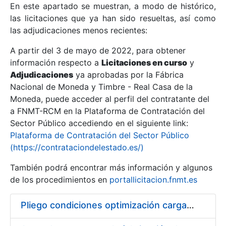
En este apartado se muestran, a modo de histórico,
las licitaciones que ya han sido resueltas, así como
Mostrar/Ocultar
las adjudicaciones menos recientes:
Mostrar/Ocultar
A partir del 3 de mayo de 2022, para obtener
información respecto a
Mostrar/Ocultar
Licitaciones en curso
y
Adjudicaciones
ya aprobadas por la Fábrica
Nacional de Moneda y Timbre - Real Casa de la
Moneda, puede acceder al perfil del contratante del
a FNMT-RCM en la Plataforma de Contratación del
Sector Público accediendo en el siguiente link:
Plataforma de Contratación del Sector Público
(https://contrataciondelestado.es/)
También podrá encontrar más información y algunos
de los procedimientos en
portallicitacion.fnmt.es
Mostrar/Ocultar
Pliego condiciones optimización cargas compras firmado