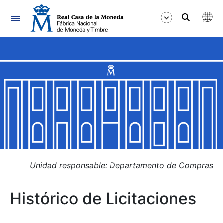
Navegación
Mostrar/Ocultar
Mostrar/Ocultar
Mostrar/Ocultar
Mostrar/Ocultar
Mostrar/Ocultar
Unidad responsable: Departamento de Compras
Histórico de Licitaciones
Mostrar/Ocultar