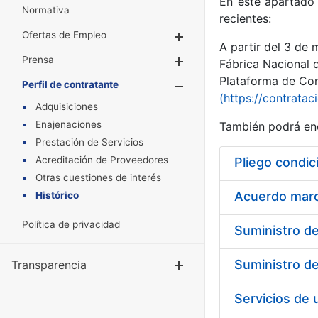
En este apartado 
Normativa
recientes:
Ofertas de Empleo
Mostrar/Ocultar
A partir del 3 de
Prensa
Mostrar/Ocultar
Fábrica Nacional 
Plataforma de Cont
Perfil de contratante
Mostrar/Oculta
(https://contratac
Adquisiciones
Enajenaciones
También podrá enc
Prestación de Servicios
Acreditación de Proveedores
Pliego condic
Otras cuestiones de interés
Acuerdo marco
Histórico
Política de privacidad
Transparencia
Mostrar/Ocul