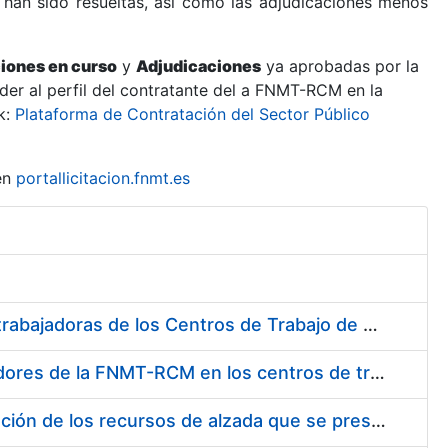
 han sido resueltas, así como las adjudicaciones menos
ciones en curso
y
Adjudicaciones
ya aprobadas por la
er al perfil del contratante del a FNMT-RCM en la
k:
Plataforma de Contratación del Sector Público
en
portallicitacion.fnmt.es
Suministro de Protectores Auditivos a medida para las personas trabajadoras de los Centros de Trabajo de Madrid y Burgos
Suministro de gafas graduadas antiproyecciones para los trabajadores de la FNMT-RCM en los centros de trabajo de Madrid y Burgos
Servicios de una empresa externa para el asesoramiento y resolución de los recursos de alzada que se presentan relacionados con procesos de selección para la FNMT-RCM