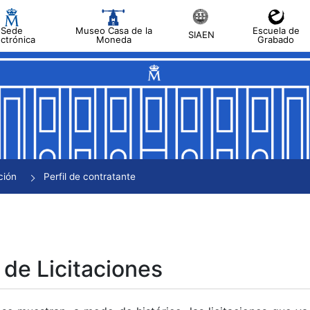
Sede
Museo Casa de la
Escuela de
SIAEN
ectrónica
Moneda
Grabado
tar
tar
tar
tar
ción
Perfil de contratante
tar
 de Licitaciones