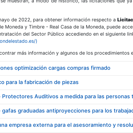
se muestran, a modo de histórico, las licitaciones que ya
 mayo de 2022, para obtener información respecto a
Licita
de Moneda y Timbre - Real Casa de la Moneda, puede acced
ratación del Sector Público accediendo en el siguiente lin
r
iondelestado.es/)
ontrar más información y algunos de los procedimientos 
iones optimización cargas compras firmado
 para la fabricación de piezas
tar