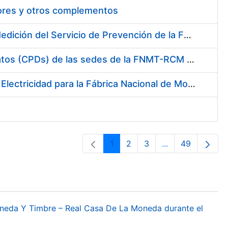
tores y otros complementos
Servicio de Calibración y Verificación Externa de los Equipos de Medición del Servicio de Prevención de la FNMT-RCM
Conexión mediante Fibra Óptica de los Centros de Proceso de Datos (CPDs) de las sedes de la FNMT-RCM de Burgos y Madrid
Contratación de acuerdo marco para el Suministro de Material de Electricidad para la Fábrica Nacional de Moneda y Timbre-Real Casa de la Moneda en su centro de trabajo de Burgos
1
2
3
...
49
Página
Página
Página
Páginas interme
Página
oneda Y Timbre – Real Casa De La Moneda durante el