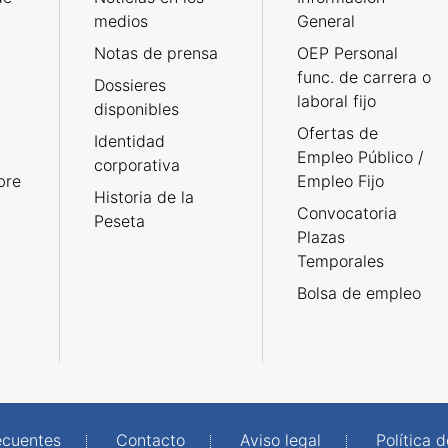
medios
General
Notas de prensa
OEP Personal
func. de carrera o
Dossieres
laboral fijo
disponibles
Ofertas de
Identidad
Empleo Público /
corporativa
bre
Empleo Fijo
Historia de la
Convocatoria
Peseta
Plazas
Temporales
Bolsa de empleo
ecuentes
Contacto
Aviso legal
Política 