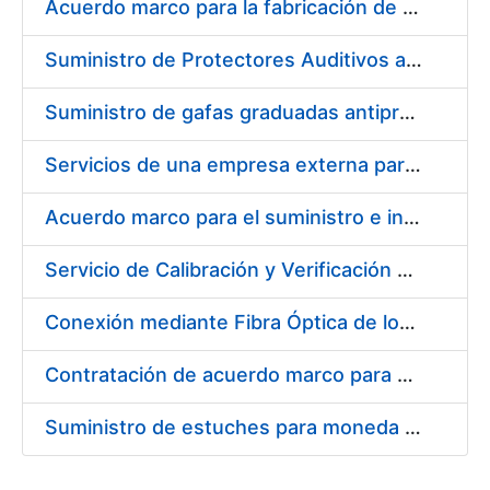
Acuerdo marco para la fabricación de piezas
Suministro de Protectores Auditivos a medida para las personas trabajadoras de los Centros de Trabajo de Madrid y Burgos
Suministro de gafas graduadas antiproyecciones para los trabajadores de la FNMT-RCM en los centros de trabajo de Madrid y Burgos
Servicios de una empresa externa para el asesoramiento y resolución de los recursos de alzada que se presentan relacionados con procesos de selección para la FNMT-RCM
Acuerdo marco para el suministro e instalación de persianas, estores y otros complementos
Servicio de Calibración y Verificación Externa de los Equipos de Medición del Servicio de Prevención de la FNMT-RCM
Conexión mediante Fibra Óptica de los Centros de Proceso de Datos (CPDs) de las sedes de la FNMT-RCM de Burgos y Madrid
Contratación de acuerdo marco para el Suministro de Material de Electricidad para la Fábrica Nacional de Moneda y Timbre-Real Casa de la Moneda en su centro de trabajo de Burgos
Suministro de estuches para moneda de 30 €