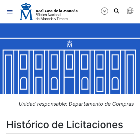
Navegación
Mostrar/Ocultar
Mostrar/Ocultar
Mostrar/Ocultar
Mostrar/Ocultar
Mostrar/Ocultar
Unidad responsable: Departamento de Compras
Histórico de Licitaciones
Mostrar/Ocultar