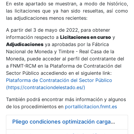
En este apartado se muestran, a modo de histórico,
las licitaciones que ya han sido resueltas, así como
Mostrar/Ocultar
las adjudicaciones menos recientes:
Mostrar/Ocultar
A partir del 3 de mayo de 2022, para obtener
información respecto a
Mostrar/Ocultar
Licitaciones en curso
y
Adjudicaciones
ya aprobadas por la Fábrica
Nacional de Moneda y Timbre - Real Casa de la
Moneda, puede acceder al perfil del contratante del
a FNMT-RCM en la Plataforma de Contratación del
Sector Público accediendo en el siguiente link:
Plataforma de Contratación del Sector Público
(https://contrataciondelestado.es/)
También podrá encontrar más información y algunos
de los procedimientos en
portallicitacion.fnmt.es
Mostrar/Ocultar
Pliego condiciones optimización cargas compras firmado