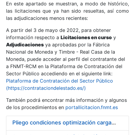
En este apartado se muestran, a modo de histórico,
las licitaciones que ya han sido resueltas, así como
Mostrar/Ocultar
las adjudicaciones menos recientes:
Mostrar/Ocultar
A partir del 3 de mayo de 2022, para obtener
información respecto a
Mostrar/Ocultar
Licitaciones en curso
y
Adjudicaciones
ya aprobadas por la Fábrica
Nacional de Moneda y Timbre - Real Casa de la
Moneda, puede acceder al perfil del contratante del
a FNMT-RCM en la Plataforma de Contratación del
Sector Público accediendo en el siguiente link:
Plataforma de Contratación del Sector Público
(https://contrataciondelestado.es/)
También podrá encontrar más información y algunos
de los procedimientos en
portallicitacion.fnmt.es
Mostrar/Ocultar
Pliego condiciones optimización cargas compras firmado