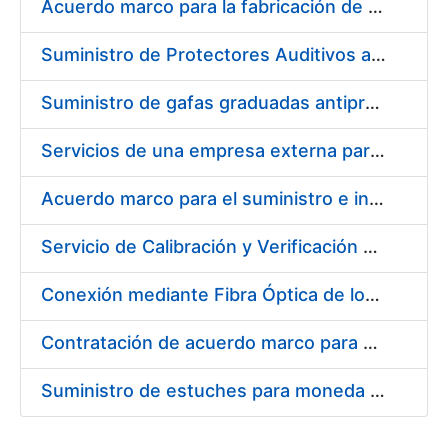
Acuerdo marco para la fabricación de piezas
Suministro de Protectores Auditivos a medida para las personas trabajadoras de los Centros de Trabajo de Madrid y Burgos
Suministro de gafas graduadas antiproyecciones para los trabajadores de la FNMT-RCM en los centros de trabajo de Madrid y Burgos
Servicios de una empresa externa para el asesoramiento y resolución de los recursos de alzada que se presentan relacionados con procesos de selección para la FNMT-RCM
Acuerdo marco para el suministro e instalación de persianas, estores y otros complementos
Servicio de Calibración y Verificación Externa de los Equipos de Medición del Servicio de Prevención de la FNMT-RCM
Conexión mediante Fibra Óptica de los Centros de Proceso de Datos (CPDs) de las sedes de la FNMT-RCM de Burgos y Madrid
Contratación de acuerdo marco para el Suministro de Material de Electricidad para la Fábrica Nacional de Moneda y Timbre-Real Casa de la Moneda en su centro de trabajo de Burgos
Suministro de estuches para moneda de 30 €