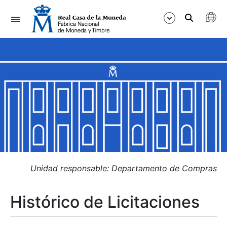
Navegación
Mostrar/Ocultar
Mostrar/Ocultar
Mostrar/Ocultar
Mostrar/Ocultar
Mostrar/Ocultar
Unidad responsable: Departamento de Compras
Histórico de Licitaciones
Mostrar/Ocultar