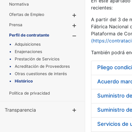
En este apartado 
Normativa
recientes:
Ofertas de Empleo
Mostrar/Ocultar
A partir del 3 de
Prensa
Mostrar/Ocultar
Fábrica Nacional 
Plataforma de Cont
Perfil de contratante
Mostrar/Oculta
(https://contratac
Adquisiciones
Enajenaciones
También podrá enc
Prestación de Servicios
Acreditación de Proveedores
Pliego condic
Otras cuestiones de interés
Acuerdo marco
Histórico
Política de privacidad
Transparencia
Mostrar/Ocul