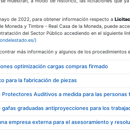
se muestran, a modo de histórico, las licitaciones que ya
 mayo de 2022, para obtener información respecto a
Licita
de Moneda y Timbre - Real Casa de la Moneda, puede acced
ratación del Sector Público accediendo en el siguiente lin
r
iondelestado.es/)
ontrar más información y algunos de los procedimientos 
iones optimización cargas compras firmado
 para la fabricación de piezas
tar