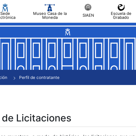
Sede
Museo Casa de la
Escuela de
SIAEN
ectrónica
Moneda
Grabado
tar
tar
tar
tar
ción
Perfil de contratante
tar
 de Licitaciones