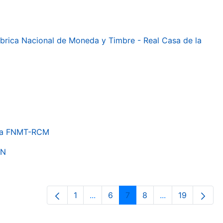
 Fábrica Nacional de Moneda y Timbre - Real Casa de la
e la FNMT-RCM
ON
1
...
6
7
8
...
19
Página
Páginas intermedias Use TAB para 
Página
Página
Página
Páginas interme
Página