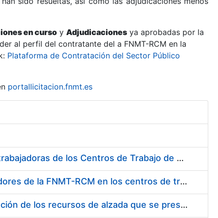
 han sido resueltas, así como las adjudicaciones menos
ciones en curso
y
Adjudicaciones
ya aprobadas por la
er al perfil del contratante del a FNMT-RCM en la
k:
Plataforma de Contratación del Sector Público
en
portallicitacion.fnmt.es
Suministro de Protectores Auditivos a medida para las personas trabajadoras de los Centros de Trabajo de Madrid y Burgos
Suministro de gafas graduadas antiproyecciones para los trabajadores de la FNMT-RCM en los centros de trabajo de Madrid y Burgos
Servicios de una empresa externa para el asesoramiento y resolución de los recursos de alzada que se presentan relacionados con procesos de selección para la FNMT-RCM