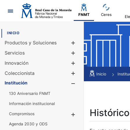
Navegación
FNMT
Ceres
El
INICIO
Productos y Soluciones
Mostrar/Ocul
Servicios
Mostrar/Ocul
Innovación
Mostrar/Ocul
Coleccionista
Mostrar/Ocul
Inicio
Institu
Institución
Mostrar/Ocul
130 Aniversario FNMT
Información institucional
Histórico
Compromisos
Mostrar/Ocultar
Agenda 2030 y ODS