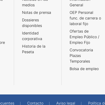
medios
General
Notas de prensa
OEP Personal
func. de carrera o
Dossieres
laboral fijo
disponibles
Ofertas de
Identidad
Empleo Público /
corporativa
bre
Empleo Fijo
Historia de la
Convocatoria
Peseta
Plazas
Temporales
Bolsa de empleo
ecuentes
Contacto
Aviso legal
Política 