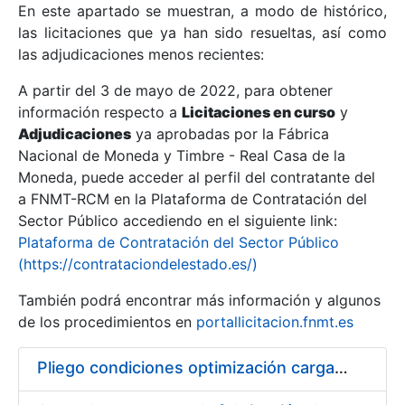
En este apartado se muestran, a modo de histórico,
las licitaciones que ya han sido resueltas, así como
Mostrar/Ocultar
las adjudicaciones menos recientes:
Mostrar/Ocultar
A partir del 3 de mayo de 2022, para obtener
información respecto a
Mostrar/Ocultar
Licitaciones en curso
y
Adjudicaciones
ya aprobadas por la Fábrica
Nacional de Moneda y Timbre - Real Casa de la
Moneda, puede acceder al perfil del contratante del
a FNMT-RCM en la Plataforma de Contratación del
Sector Público accediendo en el siguiente link:
Plataforma de Contratación del Sector Público
(https://contrataciondelestado.es/)
También podrá encontrar más información y algunos
de los procedimientos en
portallicitacion.fnmt.es
Mostrar/Ocultar
Pliego condiciones optimización cargas compras firmado