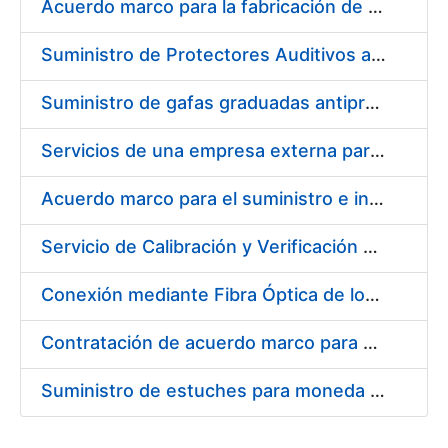
Acuerdo marco para la fabricación de piezas
Suministro de Protectores Auditivos a medida para las personas trabajadoras de los Centros de Trabajo de Madrid y Burgos
Suministro de gafas graduadas antiproyecciones para los trabajadores de la FNMT-RCM en los centros de trabajo de Madrid y Burgos
Servicios de una empresa externa para el asesoramiento y resolución de los recursos de alzada que se presentan relacionados con procesos de selección para la FNMT-RCM
Acuerdo marco para el suministro e instalación de persianas, estores y otros complementos
Servicio de Calibración y Verificación Externa de los Equipos de Medición del Servicio de Prevención de la FNMT-RCM
Conexión mediante Fibra Óptica de los Centros de Proceso de Datos (CPDs) de las sedes de la FNMT-RCM de Burgos y Madrid
Contratación de acuerdo marco para el Suministro de Material de Electricidad para la Fábrica Nacional de Moneda y Timbre-Real Casa de la Moneda en su centro de trabajo de Burgos
Suministro de estuches para moneda de 30 €