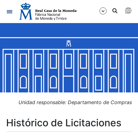
Navegación
Mostrar/Ocultar
Mostrar/Ocultar
Mostrar/Ocultar
Mostrar/Ocultar
Mostrar/Ocultar
Unidad responsable: Departamento de Compras
Histórico de Licitaciones
Mostrar/Ocultar