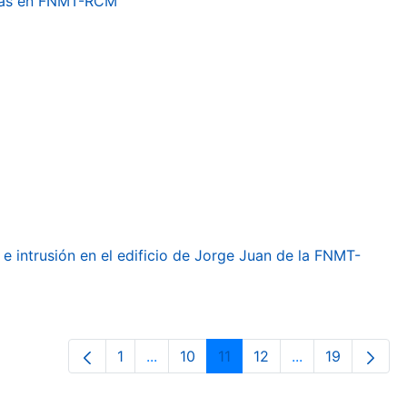
etas en FNMT-RCM
e intrusión en el edificio de Jorge Juan de la FNMT-
1
...
10
11
12
...
19
Página
Páginas intermedias Use TAB para de
Página
Página
Página
Páginas interme
Página