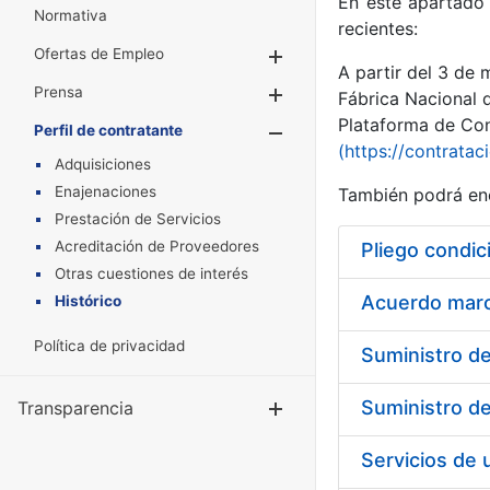
En este apartado 
Normativa
recientes:
Ofertas de Empleo
Mostrar/Ocultar
A partir del 3 de
Prensa
Mostrar/Ocultar
Fábrica Nacional 
Plataforma de Cont
Perfil de contratante
Mostrar/Oculta
(https://contratac
Adquisiciones
Enajenaciones
También podrá enc
Prestación de Servicios
Acreditación de Proveedores
Pliego condic
Otras cuestiones de interés
Acuerdo marco
Histórico
Política de privacidad
Transparencia
Mostrar/Ocul