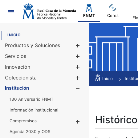
Navegación
FNMT
Ceres
El
INICIO
Productos y Soluciones
Mostrar/Ocul
Servicios
Mostrar/Ocul
Innovación
Mostrar/Ocul
Coleccionista
Mostrar/Ocul
Inicio
Institu
Institución
Mostrar/Ocul
130 Aniversario FNMT
Información institucional
Histórico
Compromisos
Mostrar/Ocultar
Agenda 2030 y ODS