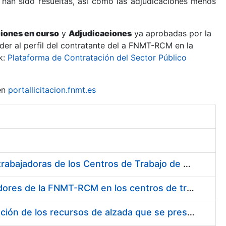
 han sido resueltas, así como las adjudicaciones menos
ciones en curso
y
Adjudicaciones
ya aprobadas por la
er al perfil del contratante del a FNMT-RCM en la
k:
Plataforma de Contratación del Sector Público
en
portallicitacion.fnmt.es
Suministro de Protectores Auditivos a medida para las personas trabajadoras de los Centros de Trabajo de Madrid y Burgos
Suministro de gafas graduadas antiproyecciones para los trabajadores de la FNMT-RCM en los centros de trabajo de Madrid y Burgos
Servicios de una empresa externa para el asesoramiento y resolución de los recursos de alzada que se presentan relacionados con procesos de selección para la FNMT-RCM