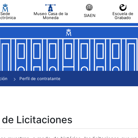
Sede
Museo Casa de la
Escuela de
SIAEN
ectrónica
Moneda
Grabado
tar
tar
tar
tar
ción
Perfil de contratante
tar
 de Licitaciones