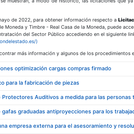
se muestran, a modo de histórico, las licitaciones que ya
 mayo de 2022, para obtener información respecto a
Licita
de Moneda y Timbre - Real Casa de la Moneda, puede acced
ratación del Sector Público accediendo en el siguiente lin
r
iondelestado.es/)
ontrar más información y algunos de los procedimientos 
iones optimización cargas compras firmado
 para la fabricación de piezas
tar