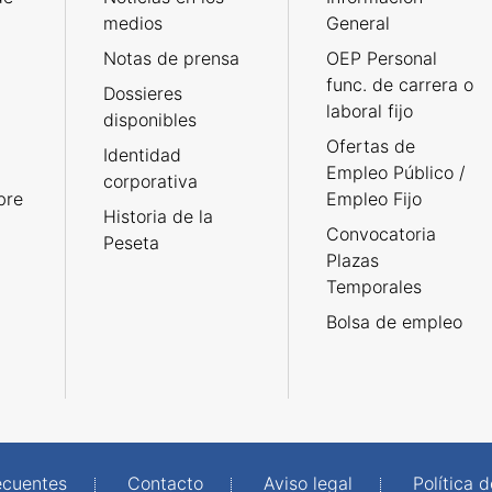
medios
General
Notas de prensa
OEP Personal
func. de carrera o
Dossieres
laboral fijo
disponibles
Ofertas de
Identidad
Empleo Público /
corporativa
bre
Empleo Fijo
Historia de la
Convocatoria
Peseta
Plazas
Temporales
Bolsa de empleo
ecuentes
Contacto
Aviso legal
Política 