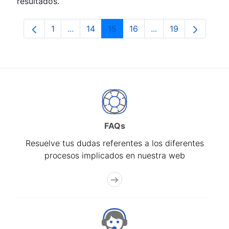
resultados.
1
...
14
15
16
...
19
Página
Páginas intermedias Use TAB para despla
Página
Página
Página
Páginas intermedia
Página
FAQs
Resuelve tus dudas referentes a los diferentes
procesos implicados en nuestra web