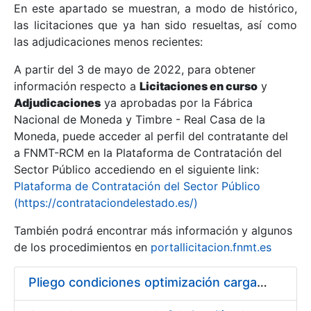
En este apartado se muestran, a modo de histórico,
las licitaciones que ya han sido resueltas, así como
Mostrar/Ocultar
las adjudicaciones menos recientes:
Mostrar/Ocultar
A partir del 3 de mayo de 2022, para obtener
información respecto a
Mostrar/Ocultar
Licitaciones en curso
y
Adjudicaciones
ya aprobadas por la Fábrica
Nacional de Moneda y Timbre - Real Casa de la
Moneda, puede acceder al perfil del contratante del
a FNMT-RCM en la Plataforma de Contratación del
Sector Público accediendo en el siguiente link:
Plataforma de Contratación del Sector Público
(https://contrataciondelestado.es/)
También podrá encontrar más información y algunos
de los procedimientos en
portallicitacion.fnmt.es
Mostrar/Ocultar
Pliego condiciones optimización cargas compras firmado