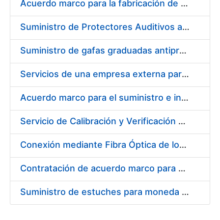
Acuerdo marco para la fabricación de piezas
Suministro de Protectores Auditivos a medida para las personas trabajadoras de los Centros de Trabajo de Madrid y Burgos
Suministro de gafas graduadas antiproyecciones para los trabajadores de la FNMT-RCM en los centros de trabajo de Madrid y Burgos
Servicios de una empresa externa para el asesoramiento y resolución de los recursos de alzada que se presentan relacionados con procesos de selección para la FNMT-RCM
Acuerdo marco para el suministro e instalación de persianas, estores y otros complementos
Servicio de Calibración y Verificación Externa de los Equipos de Medición del Servicio de Prevención de la FNMT-RCM
Conexión mediante Fibra Óptica de los Centros de Proceso de Datos (CPDs) de las sedes de la FNMT-RCM de Burgos y Madrid
Contratación de acuerdo marco para el Suministro de Material de Electricidad para la Fábrica Nacional de Moneda y Timbre-Real Casa de la Moneda en su centro de trabajo de Burgos
Suministro de estuches para moneda de 30 €