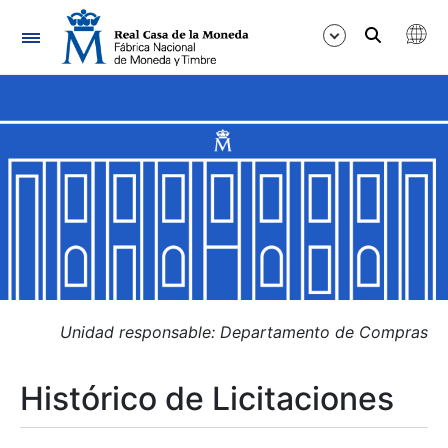
Navegación
Mostrar/Ocultar
Mostrar/Ocultar
Mostrar/Ocultar
Mostrar/Ocultar
Mostrar/Ocultar
Unidad responsable: Departamento de Compras
Histórico de Licitaciones
Mostrar/Ocultar