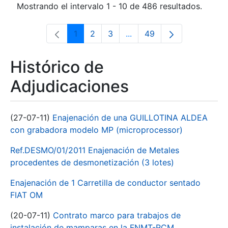
Mostrando el intervalo 1 - 10 de 486 resultados.
1
2
3
...
49
Página
Página
Página
Páginas intermedias Use 
Página
Histórico de
Adjudicaciones
(27-07-11)
Enajenación de una GUILLOTINA ALDEA
con grabadora modelo MP (microprocessor)
Ref.DESMO/01/2011 Enajenación de Metales
procedentes de desmonetización (3 lotes)
Enajenación de 1 Carretilla de conductor sentado
FIAT OM
(20-07-11)
Contrato marco para trabajos de
instalación de mamparas en la FNMT-RCM