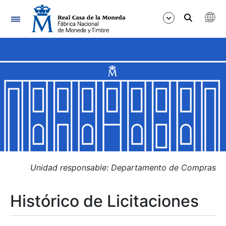
Navegación
Mostrar/Ocultar
Mostrar/Ocultar
Mostrar/Ocultar
Mostrar/Ocultar
Mostrar/Ocultar
Unidad responsable: Departamento de Compras
Histórico de Licitaciones
Mostrar/Ocultar