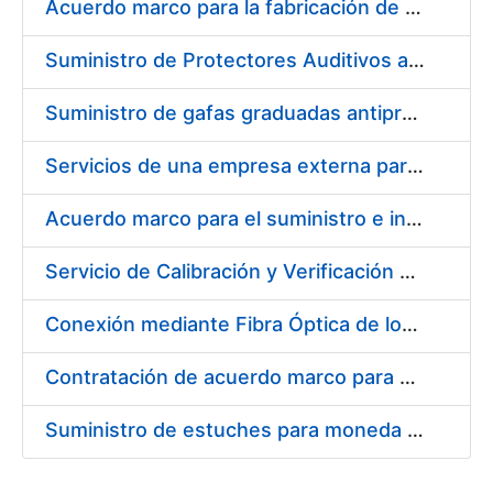
Acuerdo marco para la fabricación de piezas
Suministro de Protectores Auditivos a medida para las personas trabajadoras de los Centros de Trabajo de Madrid y Burgos
Suministro de gafas graduadas antiproyecciones para los trabajadores de la FNMT-RCM en los centros de trabajo de Madrid y Burgos
Servicios de una empresa externa para el asesoramiento y resolución de los recursos de alzada que se presentan relacionados con procesos de selección para la FNMT-RCM
Acuerdo marco para el suministro e instalación de persianas, estores y otros complementos
Servicio de Calibración y Verificación Externa de los Equipos de Medición del Servicio de Prevención de la FNMT-RCM
Conexión mediante Fibra Óptica de los Centros de Proceso de Datos (CPDs) de las sedes de la FNMT-RCM de Burgos y Madrid
Contratación de acuerdo marco para el Suministro de Material de Electricidad para la Fábrica Nacional de Moneda y Timbre-Real Casa de la Moneda en su centro de trabajo de Burgos
Suministro de estuches para moneda de 30 €