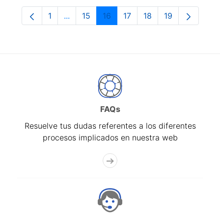
1
...
15
16
17
18
19
Página
Páginas intermedias Use TAB para despla
Página
Página
Página
Página
Página
FAQs
Resuelve tus dudas referentes a los diferentes
procesos implicados en nuestra web