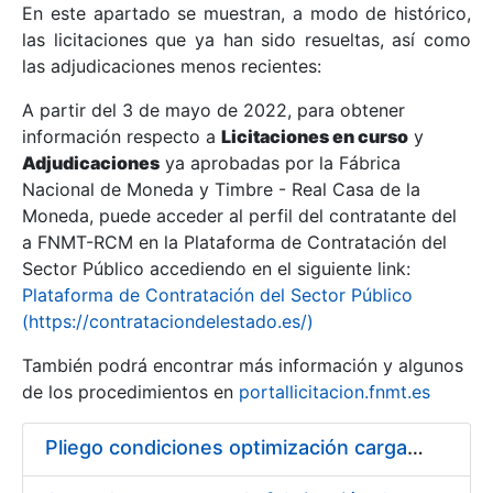
En este apartado se muestran, a modo de histórico,
las licitaciones que ya han sido resueltas, así como
Mostrar/Ocultar
las adjudicaciones menos recientes:
Mostrar/Ocultar
A partir del 3 de mayo de 2022, para obtener
información respecto a
Mostrar/Ocultar
Licitaciones en curso
y
Adjudicaciones
ya aprobadas por la Fábrica
Nacional de Moneda y Timbre - Real Casa de la
Moneda, puede acceder al perfil del contratante del
a FNMT-RCM en la Plataforma de Contratación del
Sector Público accediendo en el siguiente link:
Plataforma de Contratación del Sector Público
(https://contrataciondelestado.es/)
También podrá encontrar más información y algunos
de los procedimientos en
portallicitacion.fnmt.es
Mostrar/Ocultar
Pliego condiciones optimización cargas compras firmado