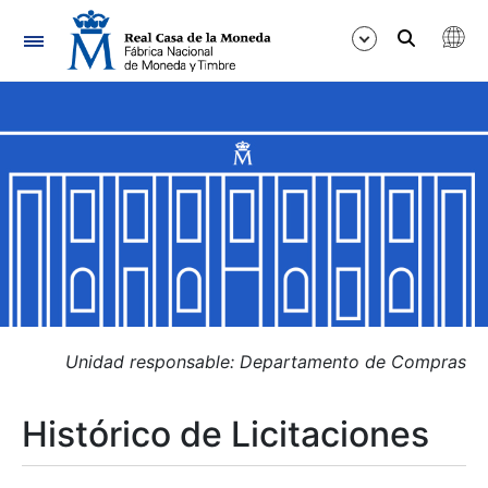
Navegación
Mostrar/Ocultar
Mostrar/Ocultar
Mostrar/Ocultar
Mostrar/Ocultar
Mostrar/Ocultar
Unidad responsable: Departamento de Compras
Histórico de Licitaciones
Mostrar/Ocultar