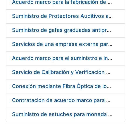
Acuerdo marco para la fabricación de piezas
Suministro de Protectores Auditivos a medida para las personas trabajadoras de los Centros de Trabajo de Madrid y Burgos
Suministro de gafas graduadas antiproyecciones para los trabajadores de la FNMT-RCM en los centros de trabajo de Madrid y Burgos
Servicios de una empresa externa para el asesoramiento y resolución de los recursos de alzada que se presentan relacionados con procesos de selección para la FNMT-RCM
Acuerdo marco para el suministro e instalación de persianas, estores y otros complementos
Servicio de Calibración y Verificación Externa de los Equipos de Medición del Servicio de Prevención de la FNMT-RCM
Conexión mediante Fibra Óptica de los Centros de Proceso de Datos (CPDs) de las sedes de la FNMT-RCM de Burgos y Madrid
Contratación de acuerdo marco para el Suministro de Material de Electricidad para la Fábrica Nacional de Moneda y Timbre-Real Casa de la Moneda en su centro de trabajo de Burgos
Suministro de estuches para moneda de 30 €