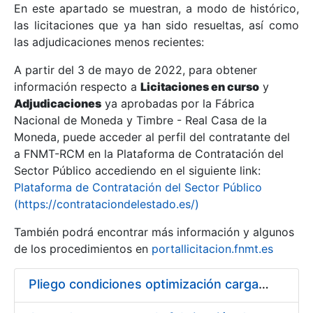
En este apartado se muestran, a modo de histórico,
las licitaciones que ya han sido resueltas, así como
Mostrar/Ocultar
las adjudicaciones menos recientes:
Mostrar/Ocultar
A partir del 3 de mayo de 2022, para obtener
información respecto a
Mostrar/Ocultar
Licitaciones en curso
y
Adjudicaciones
ya aprobadas por la Fábrica
Nacional de Moneda y Timbre - Real Casa de la
Moneda, puede acceder al perfil del contratante del
a FNMT-RCM en la Plataforma de Contratación del
Sector Público accediendo en el siguiente link:
Plataforma de Contratación del Sector Público
(https://contrataciondelestado.es/)
También podrá encontrar más información y algunos
de los procedimientos en
portallicitacion.fnmt.es
Mostrar/Ocultar
Pliego condiciones optimización cargas compras firmado