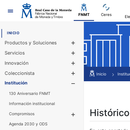
Navegación
FNMT
Ceres
El
INICIO
Productos y Soluciones
Mostrar/Ocul
Servicios
Mostrar/Ocul
Innovación
Mostrar/Ocul
Coleccionista
Mostrar/Ocul
Inicio
Institu
Institución
Mostrar/Ocul
130 Aniversario FNMT
Información institucional
Histórico
Compromisos
Mostrar/Ocultar
Agenda 2030 y ODS