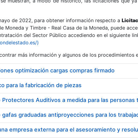
se muestran, a modo de histórico, las licitaciones que ya
 mayo de 2022, para obtener información respecto a
Licita
de Moneda y Timbre - Real Casa de la Moneda, puede acced
ratación del Sector Público accediendo en el siguiente lin
r
iondelestado.es/)
ontrar más información y algunos de los procedimientos 
iones optimización cargas compras firmado
 para la fabricación de piezas
tar