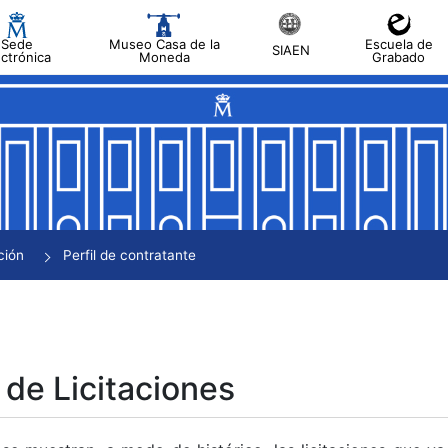
Sede
Museo Casa de la
Escuela de
SIAEN
ectrónica
Moneda
Grabado
tar
tar
tar
tar
ción
Perfil de contratante
tar
 de Licitaciones