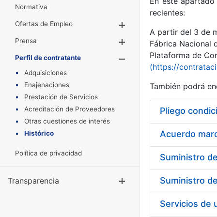
En este apartado 
Normativa
recientes:
Ofertas de Empleo
Mostrar/Ocultar
A partir del 3 de
Prensa
Mostrar/Ocultar
Fábrica Nacional 
Plataforma de Cont
Perfil de contratante
Mostrar/Oculta
(https://contratac
Adquisiciones
Enajenaciones
También podrá enc
Prestación de Servicios
Acreditación de Proveedores
Pliego condic
Otras cuestiones de interés
Acuerdo marco
Histórico
Política de privacidad
Transparencia
Mostrar/Ocul