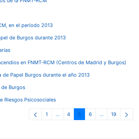
ntros de la FNMT-RCM
CM, en el período 2013
papel de Burgos durante 2013
arias
 incendios en FNMT-RCM (Centros de Madrid y Burgos)
ca de Papel Burgos durante el año 2013
l de Burgos
e Riesgos Psicosociales
1
...
4
5
6
...
19
Página
Páginas intermedias Use TAB para 
Página
Página
Página
Páginas interme
Página