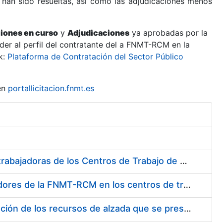
 han sido resueltas, así como las adjudicaciones menos
ciones en curso
y
Adjudicaciones
ya aprobadas por la
er al perfil del contratante del a FNMT-RCM en la
k:
Plataforma de Contratación del Sector Público
en
portallicitacion.fnmt.es
Suministro de Protectores Auditivos a medida para las personas trabajadoras de los Centros de Trabajo de Madrid y Burgos
Suministro de gafas graduadas antiproyecciones para los trabajadores de la FNMT-RCM en los centros de trabajo de Madrid y Burgos
Servicios de una empresa externa para el asesoramiento y resolución de los recursos de alzada que se presentan relacionados con procesos de selección para la FNMT-RCM