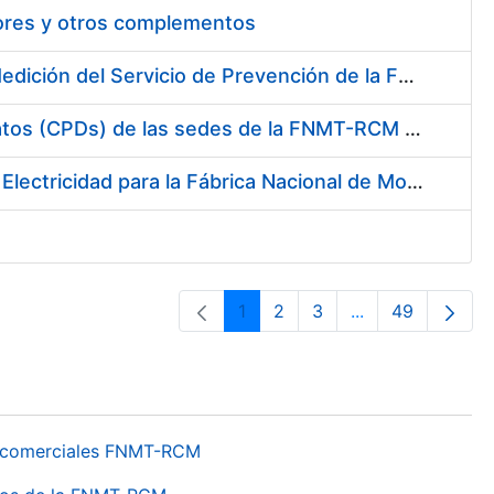
tores y otros complementos
Servicio de Calibración y Verificación Externa de los Equipos de Medición del Servicio de Prevención de la FNMT-RCM
Conexión mediante Fibra Óptica de los Centros de Proceso de Datos (CPDs) de las sedes de la FNMT-RCM de Burgos y Madrid
Contratación de acuerdo marco para el Suministro de Material de Electricidad para la Fábrica Nacional de Moneda y Timbre-Real Casa de la Moneda en su centro de trabajo de Burgos
1
2
3
...
49
Página
Página
Página
Páginas interme
Página
os comerciales FNMT-RCM