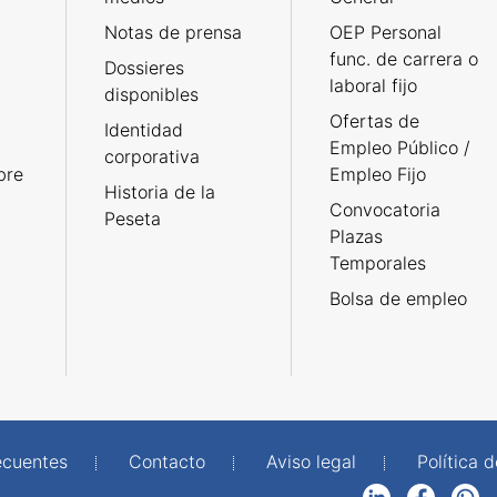
Notas de prensa
OEP Personal
func. de carrera o
Dossieres
laboral fijo
disponibles
Ofertas de
Identidad
Empleo Público /
corporativa
bre
Empleo Fijo
Historia de la
Convocatoria
Peseta
Plazas
Temporales
Bolsa de empleo
ecuentes
Contacto
Aviso legal
Política 