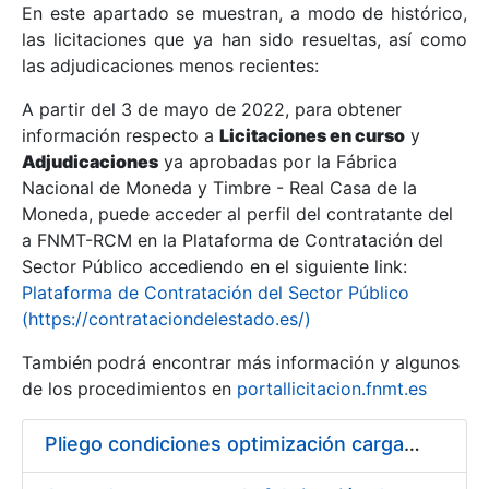
En este apartado se muestran, a modo de histórico,
las licitaciones que ya han sido resueltas, así como
Mostrar/Ocultar
las adjudicaciones menos recientes:
Mostrar/Ocultar
A partir del 3 de mayo de 2022, para obtener
información respecto a
Mostrar/Ocultar
Licitaciones en curso
y
Adjudicaciones
ya aprobadas por la Fábrica
Nacional de Moneda y Timbre - Real Casa de la
Moneda, puede acceder al perfil del contratante del
a FNMT-RCM en la Plataforma de Contratación del
Sector Público accediendo en el siguiente link:
Plataforma de Contratación del Sector Público
(https://contrataciondelestado.es/)
También podrá encontrar más información y algunos
de los procedimientos en
portallicitacion.fnmt.es
Mostrar/Ocultar
Pliego condiciones optimización cargas compras firmado