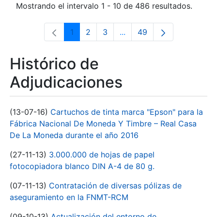
Mostrando el intervalo 1 - 10 de 486 resultados.
1
2
3
...
49
Página
Página
Página
Páginas intermedias Use 
Página
Histórico de
Adjudicaciones
(13-07-16)
Cartuchos de tinta marca "Epson" para la
Fábrica Nacional De Moneda Y Timbre – Real Casa
De La Moneda durante el año 2016
(27-11-13)
3.000.000 de hojas de papel
fotocopiadora blanco DIN A-4 de 80 g.
(07-11-13)
Contratación de diversas pólizas de
aseguramiento en la FNMT-RCM
(09-10-13)
Actualización del entorno de