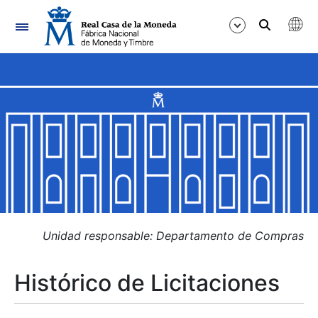
Navegación
Mostrar/Ocultar
Mostrar/Ocultar
Mostrar/Ocultar
Mostrar/Ocultar
Mostrar/Ocultar
Unidad responsable: Departamento de Compras
Histórico de Licitaciones
Mostrar/Ocultar