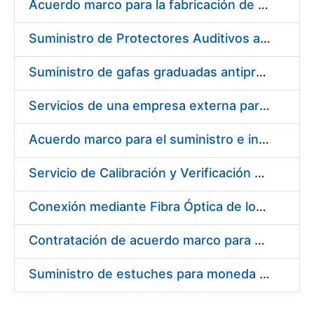
Acuerdo marco para la fabricación de piezas
Suministro de Protectores Auditivos a medida para las personas trabajadoras de los Centros de Trabajo de Madrid y Burgos
Suministro de gafas graduadas antiproyecciones para los trabajadores de la FNMT-RCM en los centros de trabajo de Madrid y Burgos
Servicios de una empresa externa para el asesoramiento y resolución de los recursos de alzada que se presentan relacionados con procesos de selección para la FNMT-RCM
Acuerdo marco para el suministro e instalación de persianas, estores y otros complementos
Servicio de Calibración y Verificación Externa de los Equipos de Medición del Servicio de Prevención de la FNMT-RCM
Conexión mediante Fibra Óptica de los Centros de Proceso de Datos (CPDs) de las sedes de la FNMT-RCM de Burgos y Madrid
Contratación de acuerdo marco para el Suministro de Material de Electricidad para la Fábrica Nacional de Moneda y Timbre-Real Casa de la Moneda en su centro de trabajo de Burgos
Suministro de estuches para moneda de 30 €