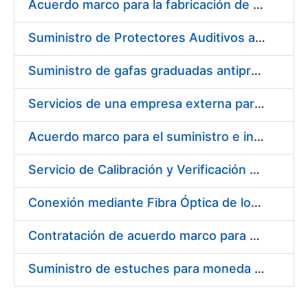
Acuerdo marco para la fabricación de piezas
Suministro de Protectores Auditivos a medida para las personas trabajadoras de los Centros de Trabajo de Madrid y Burgos
Suministro de gafas graduadas antiproyecciones para los trabajadores de la FNMT-RCM en los centros de trabajo de Madrid y Burgos
Servicios de una empresa externa para el asesoramiento y resolución de los recursos de alzada que se presentan relacionados con procesos de selección para la FNMT-RCM
Acuerdo marco para el suministro e instalación de persianas, estores y otros complementos
Servicio de Calibración y Verificación Externa de los Equipos de Medición del Servicio de Prevención de la FNMT-RCM
Conexión mediante Fibra Óptica de los Centros de Proceso de Datos (CPDs) de las sedes de la FNMT-RCM de Burgos y Madrid
Contratación de acuerdo marco para el Suministro de Material de Electricidad para la Fábrica Nacional de Moneda y Timbre-Real Casa de la Moneda en su centro de trabajo de Burgos
Suministro de estuches para moneda de 30 €