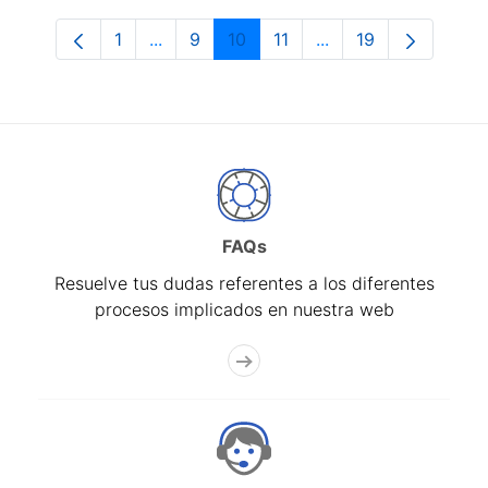
1
...
9
10
11
...
19
Página
Páginas intermedias Use TAB para despl
Página
Página
Página
Páginas intermedias
Página
FAQs
Resuelve tus dudas referentes a los diferentes
procesos implicados en nuestra web