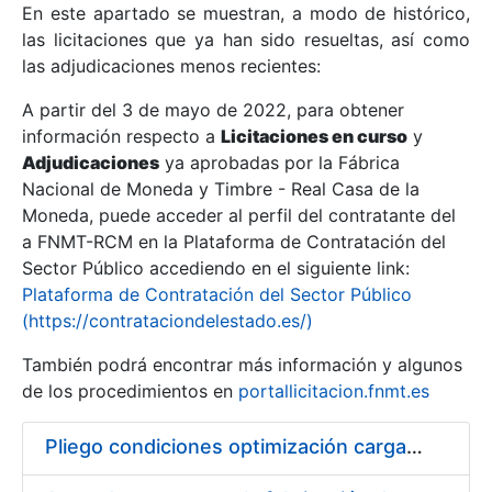
En este apartado se muestran, a modo de histórico,
las licitaciones que ya han sido resueltas, así como
Mostrar/Ocultar
las adjudicaciones menos recientes:
Mostrar/Ocultar
A partir del 3 de mayo de 2022, para obtener
información respecto a
Mostrar/Ocultar
Licitaciones en curso
y
Adjudicaciones
ya aprobadas por la Fábrica
Nacional de Moneda y Timbre - Real Casa de la
Moneda, puede acceder al perfil del contratante del
a FNMT-RCM en la Plataforma de Contratación del
Sector Público accediendo en el siguiente link:
Plataforma de Contratación del Sector Público
(https://contrataciondelestado.es/)
También podrá encontrar más información y algunos
de los procedimientos en
portallicitacion.fnmt.es
Mostrar/Ocultar
Pliego condiciones optimización cargas compras firmado