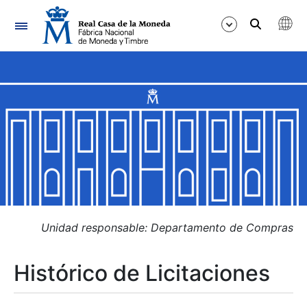
Navegación
Mostrar/Ocultar
Mostrar/Ocultar
Mostrar/Ocultar
Mostrar/Ocultar
Mostrar/Ocultar
Unidad responsable: Departamento de Compras
Histórico de Licitaciones
Mostrar/Ocultar