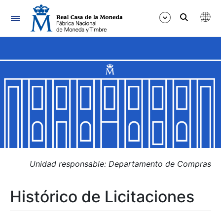
Navegación
Mostrar/Ocultar
Mostrar/Ocultar
Mostrar/Ocultar
Mostrar/Ocultar
Mostrar/Ocultar
Unidad responsable: Departamento de Compras
Histórico de Licitaciones
Mostrar/Ocultar