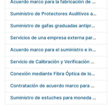
Acuerdo marco para la fabricación de piezas
Suministro de Protectores Auditivos a medida para las personas trabajadoras de los Centros de Trabajo de Madrid y Burgos
Suministro de gafas graduadas antiproyecciones para los trabajadores de la FNMT-RCM en los centros de trabajo de Madrid y Burgos
Servicios de una empresa externa para el asesoramiento y resolución de los recursos de alzada que se presentan relacionados con procesos de selección para la FNMT-RCM
Acuerdo marco para el suministro e instalación de persianas, estores y otros complementos
Servicio de Calibración y Verificación Externa de los Equipos de Medición del Servicio de Prevención de la FNMT-RCM
Conexión mediante Fibra Óptica de los Centros de Proceso de Datos (CPDs) de las sedes de la FNMT-RCM de Burgos y Madrid
Contratación de acuerdo marco para el Suministro de Material de Electricidad para la Fábrica Nacional de Moneda y Timbre-Real Casa de la Moneda en su centro de trabajo de Burgos
Suministro de estuches para moneda de 30 €