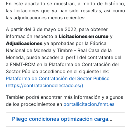
En este apartado se muestran, a modo de histórico,
las licitaciones que ya han sido resueltas, así como
Mostrar/Ocultar
las adjudicaciones menos recientes:
Mostrar/Ocultar
A partir del 3 de mayo de 2022, para obtener
información respecto a
Mostrar/Ocultar
Licitaciones en curso
y
Adjudicaciones
ya aprobadas por la Fábrica
Nacional de Moneda y Timbre - Real Casa de la
Moneda, puede acceder al perfil del contratante del
a FNMT-RCM en la Plataforma de Contratación del
Sector Público accediendo en el siguiente link:
Plataforma de Contratación del Sector Público
(https://contrataciondelestado.es/)
También podrá encontrar más información y algunos
de los procedimientos en
portallicitacion.fnmt.es
Mostrar/Ocultar
Pliego condiciones optimización cargas compras firmado