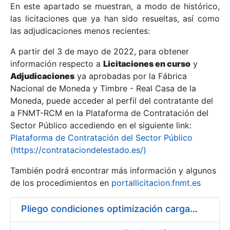
En este apartado se muestran, a modo de histórico,
las licitaciones que ya han sido resueltas, así como
Mostrar/Ocultar
las adjudicaciones menos recientes:
Mostrar/Ocultar
A partir del 3 de mayo de 2022, para obtener
información respecto a
Mostrar/Ocultar
Licitaciones en curso
y
Adjudicaciones
ya aprobadas por la Fábrica
Nacional de Moneda y Timbre - Real Casa de la
Moneda, puede acceder al perfil del contratante del
a FNMT-RCM en la Plataforma de Contratación del
Sector Público accediendo en el siguiente link:
Plataforma de Contratación del Sector Público
(https://contrataciondelestado.es/)
También podrá encontrar más información y algunos
de los procedimientos en
portallicitacion.fnmt.es
Mostrar/Ocultar
Pliego condiciones optimización cargas compras firmado