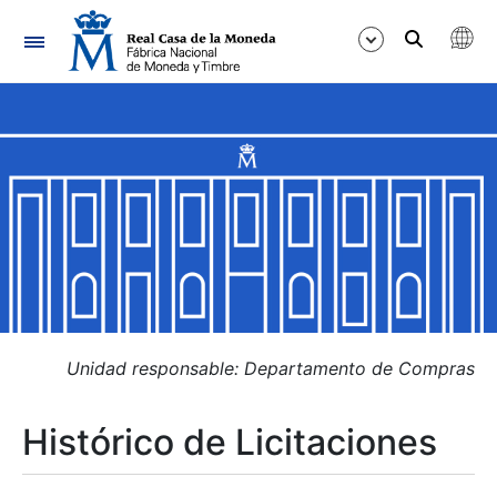
Navegación
Mostrar/Ocultar
Mostrar/Ocultar
Mostrar/Ocultar
Mostrar/Ocultar
Mostrar/Ocultar
Unidad responsable: Departamento de Compras
Histórico de Licitaciones
Mostrar/Ocultar