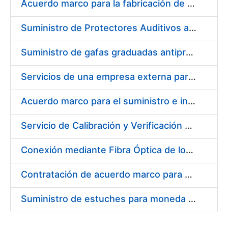
Acuerdo marco para la fabricación de piezas
Suministro de Protectores Auditivos a medida para las personas trabajadoras de los Centros de Trabajo de Madrid y Burgos
Suministro de gafas graduadas antiproyecciones para los trabajadores de la FNMT-RCM en los centros de trabajo de Madrid y Burgos
Servicios de una empresa externa para el asesoramiento y resolución de los recursos de alzada que se presentan relacionados con procesos de selección para la FNMT-RCM
Acuerdo marco para el suministro e instalación de persianas, estores y otros complementos
Servicio de Calibración y Verificación Externa de los Equipos de Medición del Servicio de Prevención de la FNMT-RCM
Conexión mediante Fibra Óptica de los Centros de Proceso de Datos (CPDs) de las sedes de la FNMT-RCM de Burgos y Madrid
Contratación de acuerdo marco para el Suministro de Material de Electricidad para la Fábrica Nacional de Moneda y Timbre-Real Casa de la Moneda en su centro de trabajo de Burgos
Suministro de estuches para moneda de 30 €