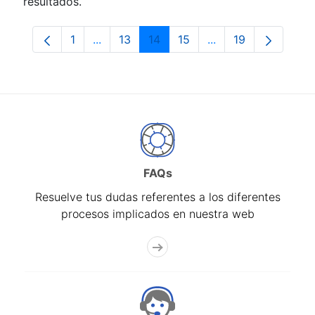
resultados.
1
...
13
14
15
...
19
Página
Páginas intermedias Use TAB para despla
Página
Página
Página
Páginas intermedia
Página
FAQs
Resuelve tus dudas referentes a los diferentes
procesos implicados en nuestra web