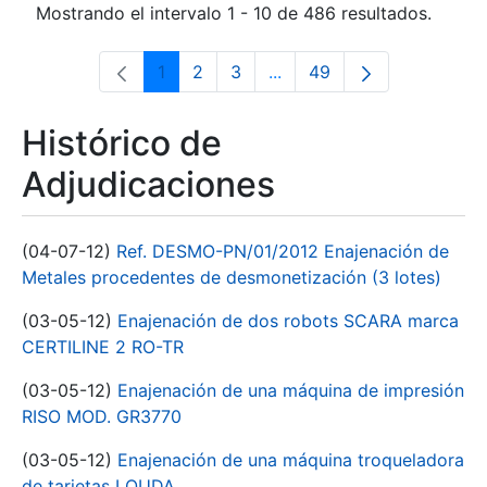
Mostrando el intervalo 1 - 10 de 486 resultados.
1
2
3
...
49
Página
Página
Página
Páginas intermedias Use 
Página
Histórico de
Adjudicaciones
(04-07-12)
Ref. DESMO-PN/01/2012 Enajenación de
Metales procedentes de desmonetización (3 lotes)
(03-05-12)
Enajenación de dos robots SCARA marca
CERTILINE 2 RO-TR
(03-05-12)
Enajenación de una máquina de impresión
RISO MOD. GR3770
(03-05-12)
Enajenación de una máquina troqueladora
de tarjetas LOUDA