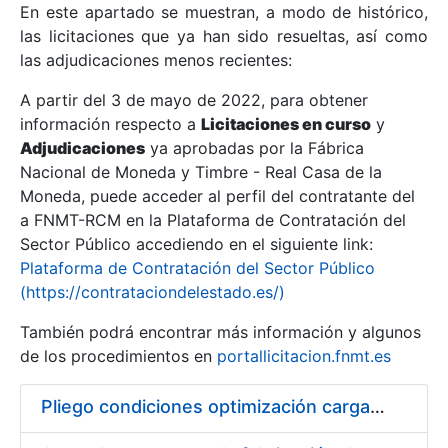
En este apartado se muestran, a modo de histórico,
las licitaciones que ya han sido resueltas, así como
Mostrar/Ocultar
las adjudicaciones menos recientes:
Mostrar/Ocultar
A partir del 3 de mayo de 2022, para obtener
información respecto a
Mostrar/Ocultar
Licitaciones en curso
y
Adjudicaciones
ya aprobadas por la Fábrica
Nacional de Moneda y Timbre - Real Casa de la
Moneda, puede acceder al perfil del contratante del
a FNMT-RCM en la Plataforma de Contratación del
Sector Público accediendo en el siguiente link:
Plataforma de Contratación del Sector Público
(https://contrataciondelestado.es/)
También podrá encontrar más información y algunos
de los procedimientos en
portallicitacion.fnmt.es
Mostrar/Ocultar
Pliego condiciones optimización cargas compras firmado