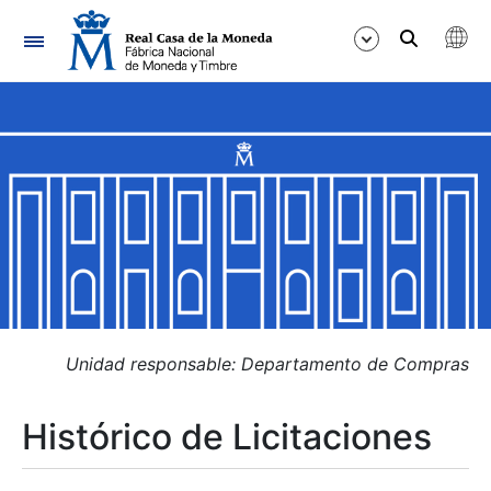
Navegación
Mostrar/Ocultar
Mostrar/Ocultar
Mostrar/Ocultar
Mostrar/Ocultar
Mostrar/Ocultar
Unidad responsable: Departamento de Compras
Histórico de Licitaciones
Mostrar/Ocultar