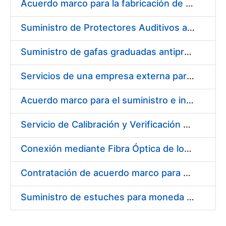
Acuerdo marco para la fabricación de piezas
Suministro de Protectores Auditivos a medida para las personas trabajadoras de los Centros de Trabajo de Madrid y Burgos
Suministro de gafas graduadas antiproyecciones para los trabajadores de la FNMT-RCM en los centros de trabajo de Madrid y Burgos
Servicios de una empresa externa para el asesoramiento y resolución de los recursos de alzada que se presentan relacionados con procesos de selección para la FNMT-RCM
Acuerdo marco para el suministro e instalación de persianas, estores y otros complementos
Servicio de Calibración y Verificación Externa de los Equipos de Medición del Servicio de Prevención de la FNMT-RCM
Conexión mediante Fibra Óptica de los Centros de Proceso de Datos (CPDs) de las sedes de la FNMT-RCM de Burgos y Madrid
Contratación de acuerdo marco para el Suministro de Material de Electricidad para la Fábrica Nacional de Moneda y Timbre-Real Casa de la Moneda en su centro de trabajo de Burgos
Suministro de estuches para moneda de 30 €