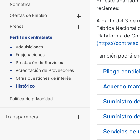
En este apartado 
Normativa
recientes:
Ofertas de Empleo
Mostrar/Ocultar
A partir del 3 de
Prensa
Mostrar/Ocultar
Fábrica Nacional 
Plataforma de Cont
Perfil de contratante
Mostrar/Oculta
(https://contratac
Adquisiciones
Enajenaciones
También podrá enc
Prestación de Servicios
Acreditación de Proveedores
Pliego condic
Otras cuestiones de interés
Acuerdo marco
Histórico
Política de privacidad
Transparencia
Mostrar/Ocul