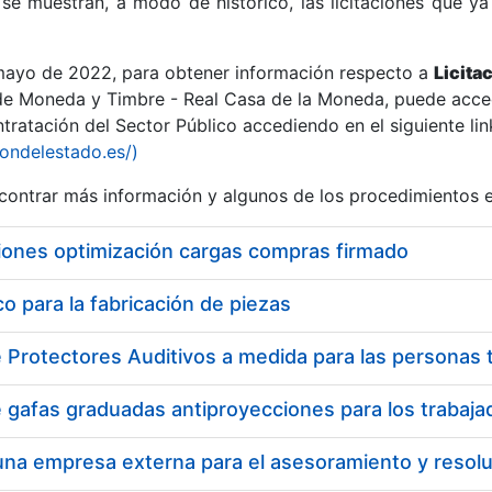
se muestran, a modo de histórico, las licitaciones que ya
 mayo de 2022, para obtener información respecto a
Licita
de Moneda y Timbre - Real Casa de la Moneda, puede acced
ratación del Sector Público accediendo en el siguiente lin
r
iondelestado.es/)
ontrar más información y algunos de los procedimientos 
iones optimización cargas compras firmado
 para la fabricación de piezas
tar