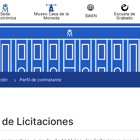
Sede
Museo Casa de la
Escuela de
SIAEN
ectrónica
Moneda
Grabado
tar
tar
tar
tar
ción
Perfil de contratante
tar
 de Licitaciones