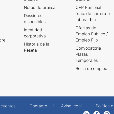
Notas de prensa
OEP Personal
func. de carrera o
Dossieres
laboral fijo
disponibles
Ofertas de
Identidad
Empleo Público /
corporativa
bre
Empleo Fijo
Historia de la
Convocatoria
Peseta
Plazas
Temporales
Bolsa de empleo
ecuentes
Contacto
Aviso legal
Política 