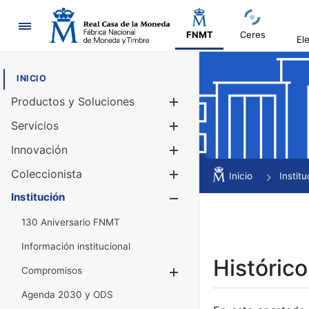
Navegación
FNMT
Ceres
El
INICIO
Productos y Soluciones
Mostrar/Ocul
Servicios
Mostrar/Ocul
Innovación
Mostrar/Ocul
Coleccionista
Mostrar/Ocul
Inicio
Institu
Institución
Mostrar/Ocul
130 Aniversario FNMT
Información institucional
Histórico
Compromisos
Mostrar/Ocultar
Agenda 2030 y ODS