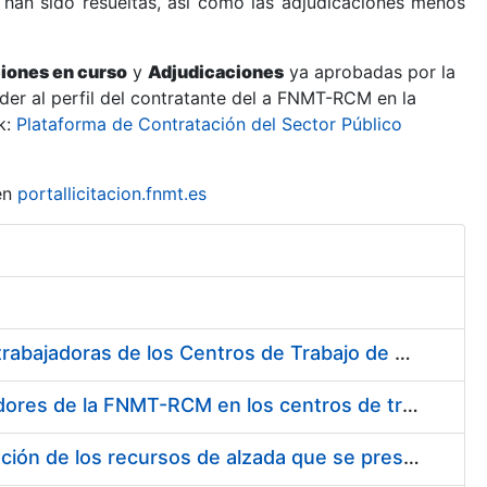
 han sido resueltas, así como las adjudicaciones menos
ciones en curso
y
Adjudicaciones
ya aprobadas por la
er al perfil del contratante del a FNMT-RCM en la
k:
Plataforma de Contratación del Sector Público
en
portallicitacion.fnmt.es
Suministro de Protectores Auditivos a medida para las personas trabajadoras de los Centros de Trabajo de Madrid y Burgos
Suministro de gafas graduadas antiproyecciones para los trabajadores de la FNMT-RCM en los centros de trabajo de Madrid y Burgos
Servicios de una empresa externa para el asesoramiento y resolución de los recursos de alzada que se presentan relacionados con procesos de selección para la FNMT-RCM